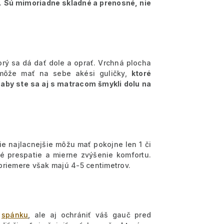
e.
Sú mimoriadne skladné a prenosné, nie
rý sa dá dať dole a oprať. Vrchná plocha
 môže mať na sebe akési guličky,
ktoré
 aby ste sa aj s matracom šmykli dolu na
Tie najlacnejšie môžu mať pokojne len 1 či
é prespatie a mierne zvýšenie komfortu.
priemere však majú 4-5 centimetrov.
s
spánku
, ale aj ochrániť váš gauč pred