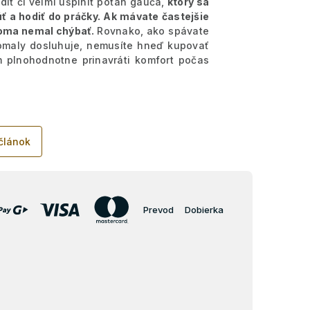
diť či veľmi ušpiniť poťah gauča,
ktorý sa
úť a hodiť do práčky. Ak mávate častejšie
ma nemal chýbať.
Rovnako, ako spávate
omaly dosluhuje, nemusíte hneď kupovať
m plnohodnotne prinavráti komfort počas
 článok
Prevod
Dobierka