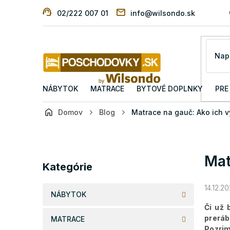
Prejsť
02/222 007 01
info@wilsondo.sk
na
obsah
NÁBYTOK
MATRACE
BYTOVÉ DOPLNKY
PRE
Domov
Blog
Matrace na gauč: Ako ich v
B
o
č
Preskočiť
Mat
n
kategórie
Kategórie
ý
p
14.12.20
a
NÁBYTOK
n
Či už 
e
preráb
MATRACE
l
Pozrim