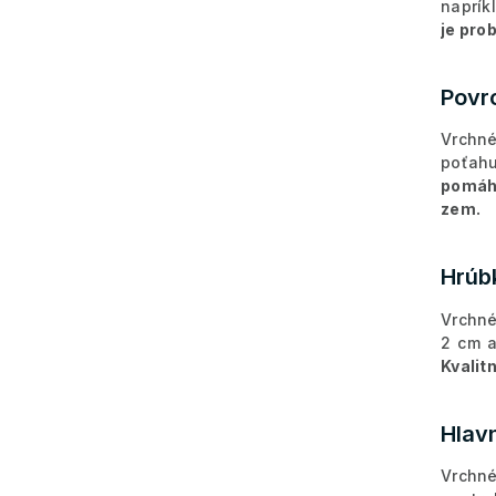
naprík
je pro
Povr
Vrchné
poťah
pomáha
zem.
Hrúb
Vrchné
2 cm a
Kvalit
Hlav
Vrchn