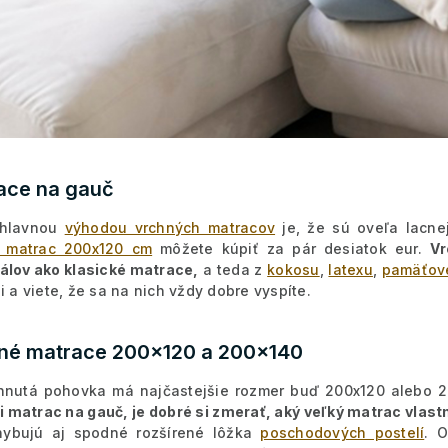
ace na gauč
 hlavnou
výhodou vrchných matracov
je, že sú oveľa lacne
ý matrac 200x120 cm
môžete kúpiť za pár desiatok eur.
Vr
álov ako klasické matrace,
a teda z
kokosu
,
latexu
,
pamäťov
i a viete, že sa na nich vždy dobre vyspíte.
né matrace 200x120 a 200x140
hnutá pohovka má najčastejšie rozmer buď 200x120 alebo 
si matrac na gauč, je dobré si zmerať, aký veľký matrac vlast
hybujú aj spodné rozšírené lôžka
poschodových postelí
. 