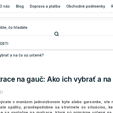
O nás
Blog
Doprava a platba
Obchodné podmienky
 DETI
ybrať a na čo sú určené?
race na gauč: Ako ich vybrať a na
21
bývate v menšom jednoizbovom byte alebo garsónke, ste na
ate spálňu, pravdepodobne sa stretnete so situáciou, ke
e sa spoločne na matrace, ktoré sú primárne určené na 