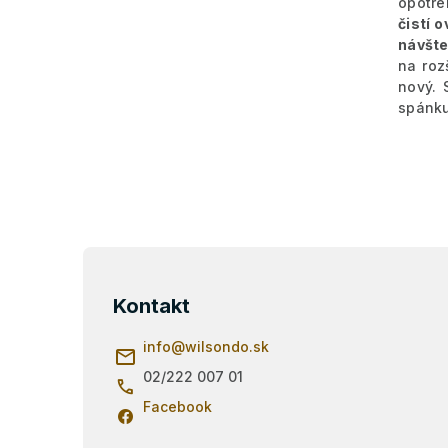
opotre
čistí 
návšte
na roz
nový. 
spánku
Z
á
p
Kontakt
ä
t
info
@
wilsondo.sk
i
02/222 007 01
e
Facebook