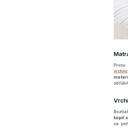
Matr
Prvou
vrchn
materi
obľúbil
Vrch
Roztia
kúpiť 
sa po