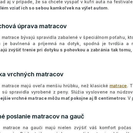
lad aj v prípade, že sa chcete vyspať v kufri auta na festival
blém vziať ich so sebou kamkoľvek na výlet autom
.
chová úprava matracov
 matrace bývajú spravidla zabalené v špeciálnom poťahu, kto
u je bavlnená a príjemná na dotyk, spodná je tvrdšia a
jú zvýšiť trenie pri dotyku s pohovkou a zabránia tak tomu,
ka vrchných matracov
 matrace majú oveľa menšiu hrúbku, než klasické
matrace
. 
 sú spravidla vyrobené z peny. Slúžia vyslovene na núdzov
nejšie vrchné matrace môžu mať pokojne aj 8 centimetrov.
V 
né poslanie matracov na gauč
é matrace na gauči majú nielen zvýšiť váš komfort poča