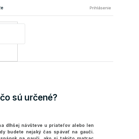
Reklamácia a vrátenie tovaru
Časté otázky našich zákazníkov
Prihlásenie
 čo sú určené?
 dlhšej návšteve u priateľov alebo len
dy budete nejaký čas spávať na gauči.
spánok na gauči, ako si takýto matrac