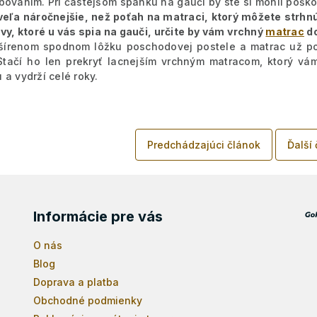
bovaním. Pri častejšom spánku na gauči by ste si mohli poško
oveľa náročnejšie, než poťah na matraci, ktorý môžete strhn
vy, ktoré u vás spia na gauči, určite by vám vrchný
matrac
do
šírenom spodnom lôžku poschodovej postele a matrac už p
Stačí ho len prekryť lacnejším vrchným matracom, ktorý vá
 a vydrží celé roky.
Predchádzajúci článok
Ďalší
Informácie pre vás
O nás
Blog
Doprava a platba
Obchodné podmienky