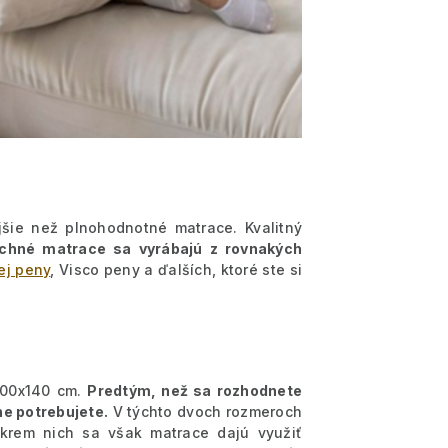
jšie než plnohodnotné matrace. Kvalitný
chné matrace sa vyrábajú z rovnakých
ej peny
, Visco peny a ďalších, ktoré ste si
200x140 cm.
Predtým, než sa rozhodnete
ne potrebujete.
V týchto dvoch rozmeroch
Okrem nich sa však matrace dajú využiť