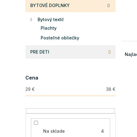
BYTOVÉ DOPLNKY
Bytový textil
Plachty
Posteľné obliečky
R
PRE DETI
a
Najla
d
e
V
n
Cena
ý
i
p
e
29
€
38
€
i
p
s
r
p
o
r
d
o
u
d
k
Na sklade
4
u
t