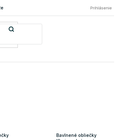
Reklamácia a vrátenie tovaru
Časté otázky našich zákazníkov
Prihlásenie
ečky
Bavlnené obliečky