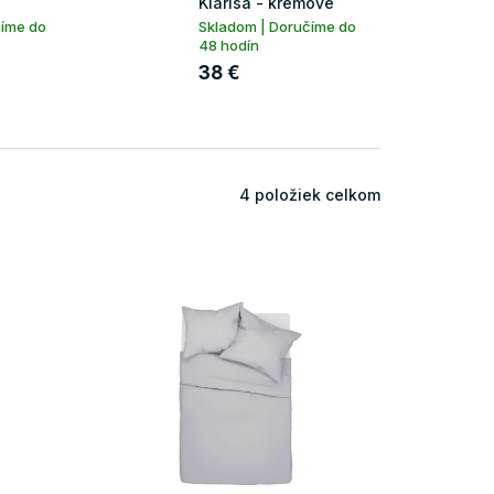
Klarisa - krémové
číme do
Skladom | Doručíme do
48 hodín
38 €
4
položiek celkom