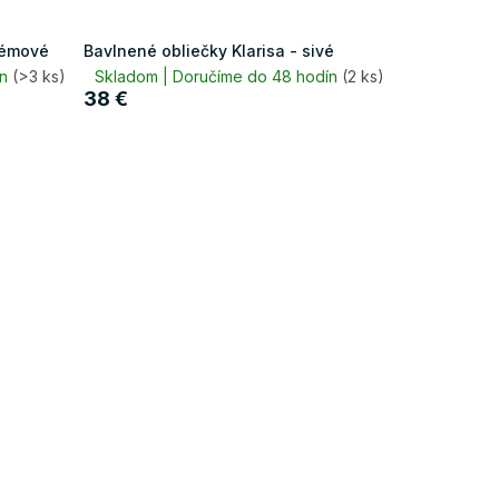
krémové
Bavlnené obliečky Klarisa - sivé
ín
(>3 ks)
Skladom | Doručíme do 48 hodín
(2 ks)
38 €