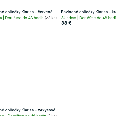
né obliečky Klarisa - červené
Bavlnené obliečky Klarisa - 
m | Doručíme do 48 hodín
(>3 ks)
Skladom | Doručíme do 48 hod
38 €
é obliečky Klarisa - tyrkysové
om | Doručíme do 48 hodín
(2 ks)