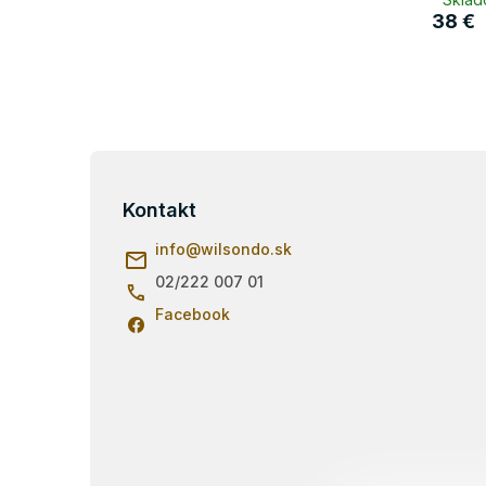
38 €
Z
á
p
Kontakt
ä
info
@
wilsondo.sk
t
i
02/222 007 01
e
Facebook