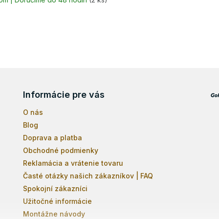
O
v
l
á
Informácie pre vás
d
a
O nás
c
i
Blog
e
Doprava a platba
p
r
Obchodné podmienky
v
Reklamácia a vrátenie tovaru
k
Časté otázky našich zákazníkov | FAQ
y
v
Spokojní zákazníci
ý
Užitočné informácie
p
Montážne návody
i