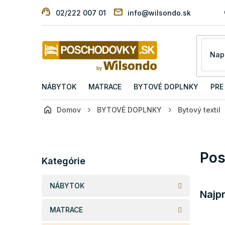
Prejsť
02/222 007 01
info@wilsondo.sk
na
obsah
NÁBYTOK
MATRACE
BYTOVÉ DOPLNKY
PRE
Domov
BYTOVÉ DOPLNKY
Bytový textil
B
o
č
Preskočiť
Pos
n
Kategórie
kategórie
ý
p
NÁBYTOK
a
Najp
n
MATRACE
e
l