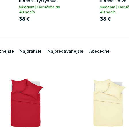
Klarisa - tyrkysové
Klarisa - sivé
Skladom | Doručíme do
Skladom | Doru
48 hodín
48 hodín
38 €
38 €
cnejšie
Najdrahšie
Najpredávanejšie
Abecedne