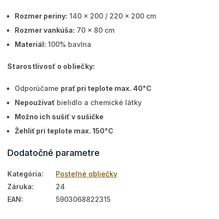
Rozmer periny:
140 x 200 / 220 x 200 cm
Rozmer vankúša:
70 x 80 cm
Materiál:
100% bavlna
Starostlivosť o obliečky:
Odporúčame
prať pri teplote max. 40°C
Nepoužívať
bielidlo a chemické látky
Možno ich sušiť
v sušičke
Žehliť pri teplote max. 150°C
Dodatočné parametre
Kategória
:
Posteľné obliečky
Záruka
:
24
EAN
:
5903068822315