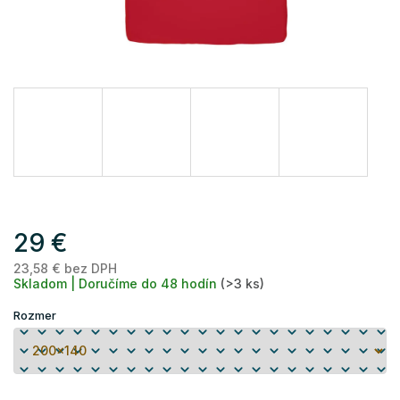
29 €
23,58 € bez DPH
Je
Skladom | Doručíme do 48 hodín
(>3 ks)
ce
Rozmer