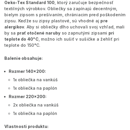
Oeko-Tex Standard 100
, ktorý zaručuje bezpečnosť
textilných výrobkov.
Obliečky sa zapínajú decentným,
bielym zipsom s prešívaním, chrániacim pred poškodením
zipsu. Keďže su zipsy plastové, sú vhodné aj
pre
alergikov
. Aby si obliečky dlho uchovali svoj vzhľad, mali
by sa
prať otočené naruby
so zapnutými zipsami
pri
teplote do 40°C
, možno ich sušiť v sušičke a žehliť pri
teplote do 150°C.
Balenie obsahuje:
Rozmer 140x200:
1x obliečka na vankúš
1x obliečka na paplón
Rozmer 220x200:
2x obliečka na vankúš
1x obliečka na paplón
Vlastnosti produktu: