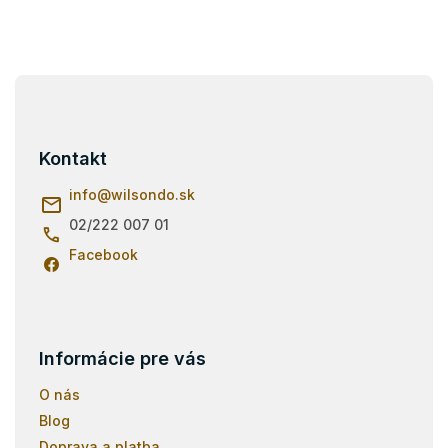
Z
á
p
ä
Kontakt
t
i
info
@
wilsondo.sk
e
02/222 007 01
Facebook
Informácie pre vás
O nás
Blog
Doprava a platba