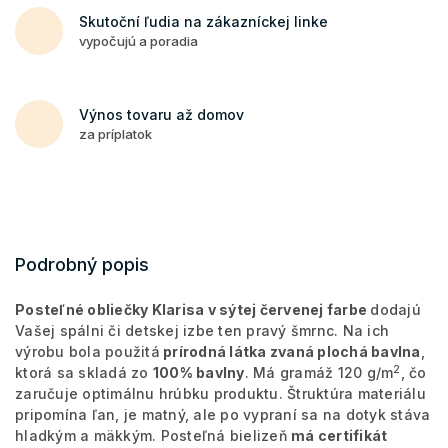
Skutoční ľudia na zákazníckej linke
vypočujú a poradia
Výnos tovaru až domov
za príplatok
Podrobný popis
Posteľné obliečky Klarisa v sýtej červenej farbe
dodajú
Vašej spálni či detskej izbe ten pravý šmrnc. Na ich
výrobu bola použitá
prírodná látka zvaná plochá bavlna
,
2
ktorá sa skladá zo
100% bavlny
. Má gramáž 120 g/m
, čo
zaručuje optimálnu hrúbku produktu. Štruktúra materiálu
pripomína ľan, je matný, ale po vypraní sa na dotyk stáva
hladkým a mäkkým. Posteľná bielizeň
má certifikát