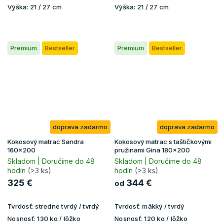
Výška:
21 / 27 cm
Výška:
21 / 27 cm
Premium
Bestseller
Premium
Bestseller
doprava zadarmo
doprava zadarmo
Kokosový matrac Sandra
Kokosový matrac s taštičkovými
160x200
pružinami Gina 180x200
Skladom | Doručíme do 48
Skladom | Doručíme do 48
hodín
(>3 ks)
hodín
(>3 ks)
325 €
344 €
od
Tvrdosť:
stredne tvrdý / tvrdý
Tvrdosť:
mäkký / tvrdý
Nosnosť:
130 kg / lôžko
Nosnosť:
120 kg / lôžko