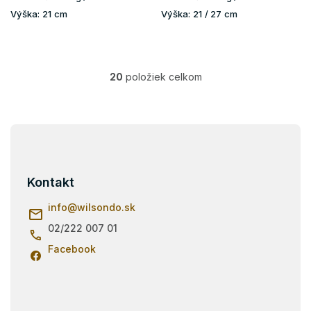
Výška:
21 cm
Výška:
21 / 27 cm
20
položiek celkom
O
v
l
á
Z
d
á
a
p
c
i
ä
Kontakt
e
t
p
i
info
@
wilsondo.sk
r
e
v
02/222 007 01
k
Facebook
y
v
ý
p
i