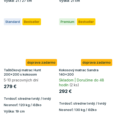
Výška:
21 / 27 cm
Výška:
21 cm
Standard
Bestseller
Premium
Bestseller
doprava zadarmo
doprava zadarmo
Taštičkový matrac Hunt
Kokosový matrac Sandra
200x200 s kokosom
140x200
5-10 pracovných dní
Skladom | Doručíme do 48
hodín
(2 ks)
279 €
292 €
Tvrdosť:
stredne tvrdý / tvrdý
Tvrdosť:
stredne tvrdý / tvrdý
Nosnosť:
120 kg / lôžko
Nosnosť:
130 kg / lôžko
Výška:
19 cm