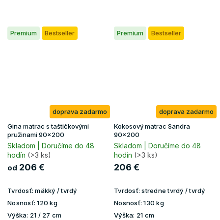
Premium
Bestseller
Premium
Bestseller
doprava zadarmo
doprava zadarmo
Gina matrac s taštičkovými
Kokosový matrac Sandra
pružinami 90x200
90x200
Skladom | Doručíme do 48
Skladom | Doručíme do 48
hodín
(>3 ks)
hodín
(>3 ks)
206 €
206 €
od
Tvrdosť:
mäkký / tvrdý
Tvrdosť:
stredne tvrdý / tvrdý
Nosnosť:
120 kg
Nosnosť:
130 kg
Výška:
21 / 27 cm
Výška:
21 cm