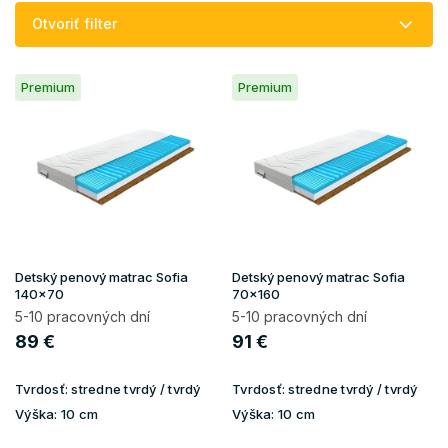
e
Otvoriť filter
p
r
V
o
Premium
Premium
ý
d
p
u
i
k
s
t
p
o
r
v
o
d
u
Detský penový matrac Sofia
Detský penový matrac Sofia
k
140x70
70x160
t
5-10 pracovných dní
5-10 pracovných dní
o
89 €
91 €
v
Tvrdosť:
stredne tvrdý / tvrdý
Tvrdosť:
stredne tvrdý / tvrdý
Výška:
10 cm
Výška:
10 cm