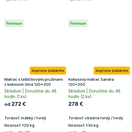
Premium
Premium
doprava zadarmo
doprava zadarmo
Matrac s taštičkovými pružinami
Kokosový matrac Sandra
s kokosom Gina 120x200
120x200
Skladom | Doručíme do 48
Skladom | Doručíme do 48
hodín
(1 ks)
hodín
(2 ks)
272 €
278 €
od
Tvrdosť:
mäkký / tvrdý
Tvrdosť:
stredne tvrdý / tvrdý
Nosnosť:
120 kg
Nosnosť:
130 kg