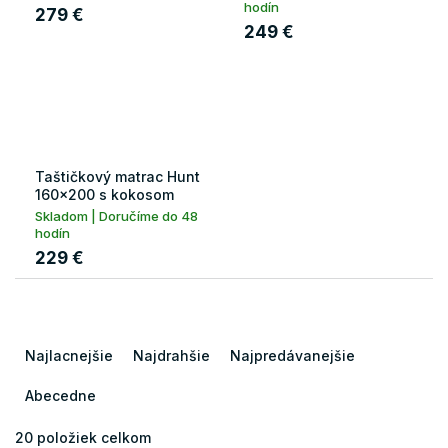
hodín
279 €
249 €
Taštičkový matrac Hunt
160x200 s kokosom
Skladom | Doručíme do 48
hodín
229 €
R
a
Najlacnejšie
Najdrahšie
Najpredávanejšie
d
e
Abecedne
n
i
20
položiek celkom