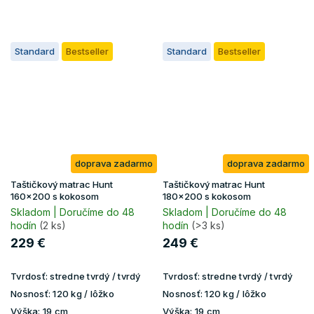
Standard
Bestseller
Standard
Bestseller
doprava zadarmo
doprava zadarmo
Taštičkový matrac Hunt
Taštičkový matrac Hunt
160x200 s kokosom
180x200 s kokosom
Skladom | Doručíme do 48
Skladom | Doručíme do 48
hodín
(2 ks)
hodín
(>3 ks)
229 €
249 €
Tvrdosť:
stredne tvrdý / tvrdý
Tvrdosť:
stredne tvrdý / tvrdý
Nosnosť:
120 kg / lôžko
Nosnosť:
120 kg / lôžko
Výška:
19 cm
Výška:
19 cm