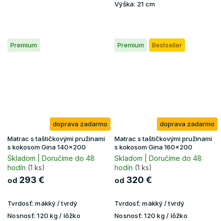
Výška:
21 cm
Premium
Premium
Bestseller
doprava zadarmo
doprava zadarmo
Matrac s taštičkovými pružinami
Matrac s taštičkovými pružinami
s kokosom Gina 140x200
s kokosom Gina 160x200
Skladom | Doručíme do 48
Skladom | Doručíme do 48
hodín
(1 ks)
hodín
(1 ks)
293 €
320 €
od
od
Tvrdosť:
mäkký / tvrdý
Tvrdosť:
mäkký / tvrdý
Nosnosť:
120 kg / lôžko
Nosnosť:
120 kg / lôžko