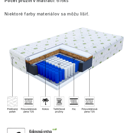
Počet pružín v matraci:
616
ks
Niektoré farby materiálov sa môžu líšiť.