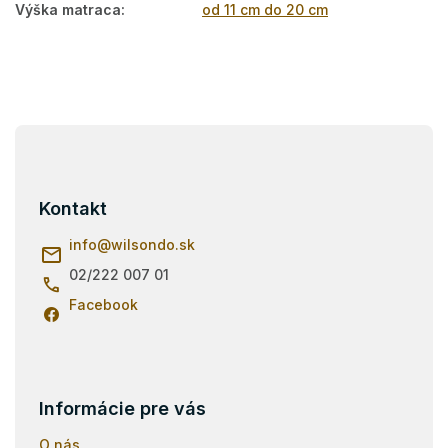
Výška matraca
:
od 11 cm do 20 cm
Z
á
p
ä
Kontakt
t
i
info
@
wilsondo.sk
e
02/222 007 01
Facebook
Informácie pre vás
O nás