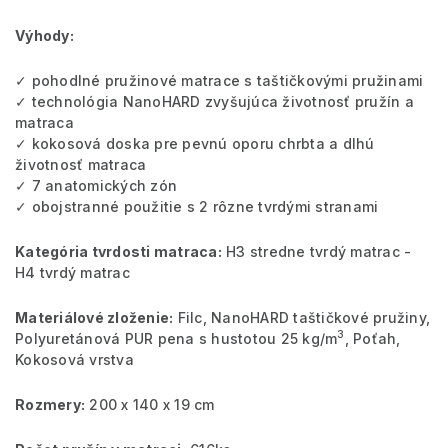
Výhody:
✓ pohodlné pružinové matrace s taštičkovými pružinami
✓ technológia NanoHARD zvyšujúca životnosť pružín a
matraca
✓ kokosová doska pre pevnú oporu chrbta a dlhú
životnosť matraca
✓ 7 anatomických zón
✓ obojstranné použitie s 2 rôzne tvrdými stranami
Kategória tvrdosti matraca:
H3 stredne tvrdý matrac -
H4 tvrdý matrac
Materiálové zloženie:
Filc, NanoHARD taštičkové pružiny,
3
Polyuretánová PUR pena s hustotou 25 kg/m
, Poťah,
Kokosová vrstva
Rozmery:
200 x 140 x 19 cm