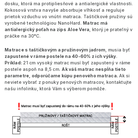
dosku, ktorá ma protipliesňové a antialergické vlastnosti.
Kokosová vrstva navyše absorbuje vlhkosť a reguluje
prietok vzduchu vo vnútri matraca. Taštičkové pružiny sú
vyrobené technológiou NanoHard.
Matrac má
antialergický poťah na zips
Aloe Vera
, ktorý je prateľný v
práčke na 30°C.
Matrace s taštičkovým a pružinovým jadrom
, musia byť
zapustené v ráme postele na 40-60% z ich výšky
.
Príklad:
21 cm vysoký matrac musí byť zapustený v ráme
postele aspoň na 8,5 cm.
Ak váš matrac nespĺňa tieto
parametre, odporúčame kúpu penového matraca.
Ak si
neviete vybrať z ponuky penových matracov, kontaktujte
našu infolinku, ktorá Vám s výberom pomôže.