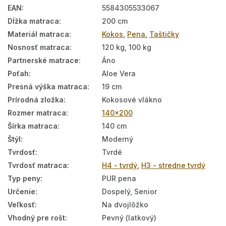
EAN
:
5584305533067
Dĺžka matraca
:
200 cm
Materiál matraca
:
Kokos
,
Pena
,
Taštičky
Nosnosť matraca
:
120 kg, 100 kg
Partnerské matrace
:
Áno
Poťah
:
Aloe Vera
Presná výška matraca
:
19 cm
Prírodná zložka
:
Kokosové vlákno
Rozmer matraca
:
140x200
Šírka matraca
:
140 cm
Štýl
:
Moderný
Tvrdosť
:
Tvrdé
Tvrdosť matraca
:
H4 - tvrdý
,
H3 - stredne tvrdý
Typ peny
:
PUR pena
Určenie
:
Dospelý, Senior
Veľkosť
:
Na dvojlôžko
Vhodný pre rošt
:
Pevný (latkový)