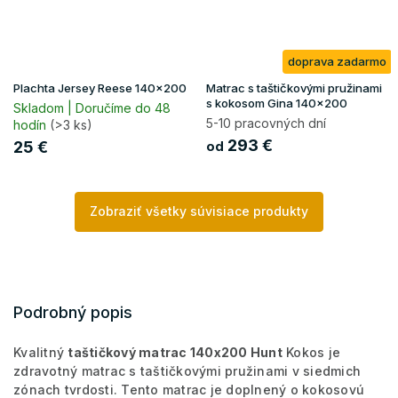
doprava zadarmo
Plachta Jersey Reese 140x200
Matrac s taštičkovými pružinami
s kokosom Gina 140x200
Skladom | Doručíme do 48
5-10 pracovných dní
hodín
(>3 ks)
293 €
25 €
od
Zobraziť všetky súvisiace produkty
Podrobný popis
Kvalitný
taštičkový matrac 140x200 Hunt
Kokos je
zdravotný matrac s taštičkovými pružinami v siedmich
zónach tvrdosti. Tento matrac je doplnený o kokosovú