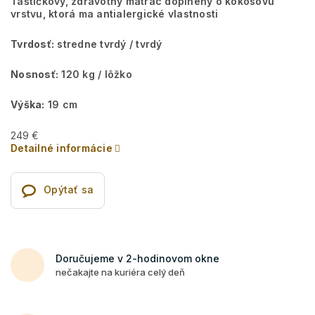
Taštičkový, zdravotný matrac doplnený o kokosovú
vrstvu, ktorá ma antialergické vlastnosti
Tvrdosť:
stredne tvrdý / tvrdý
Nosnosť:
120 kg / lôžko
Výška:
19 cm
249 €
Detailné informácie
Opýtať sa
Doručujeme v 2-hodinovom okne
nečakajte na kuriéra celý deň