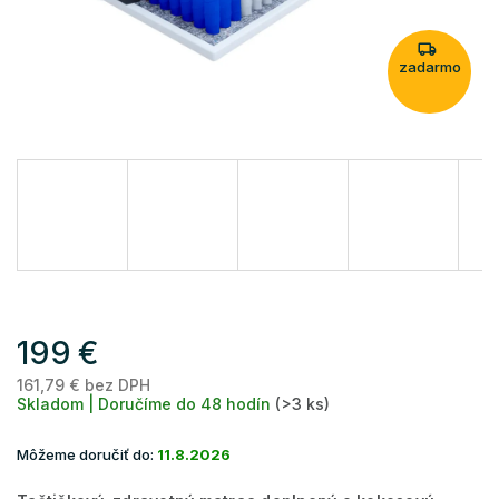
zadarmo
199 €
161,79 € bez DPH
Je
Skladom | Doručíme do 48 hodín
(>3 ks)
ce
Môžeme doručiť do:
11.8.2026