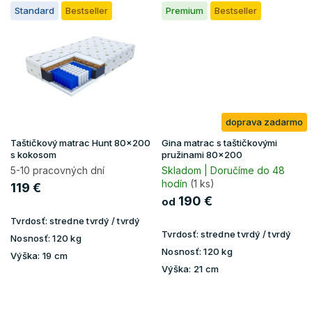
Standard
Bestseller
Premium
Bestseller
doprava zadarmo
Taštičkový matrac Hunt 80x200
Gina matrac s taštičkovými
s kokosom
pružinami 80x200
5-10 pracovných dní
Skladom | Doručíme do 48
hodín
(1 ks)
119 €
190 €
od
Tvrdosť:
stredne tvrdý / tvrdý
Tvrdosť:
stredne tvrdý / tvrdý
Nosnosť:
120 kg
Nosnosť:
120 kg
Výška:
19 cm
Výška:
21 cm