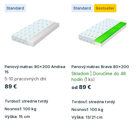
V
o
Standard
Standard
Bestseller
ý
d
p
u
i
k
s
t
p
o
r
v
o
d
u
Penový matrac 80x200 Andrea
Penový matrac Brave 80x200
k
15
Skladom | Doručíme do 48
t
5-10 pracovných dní
hodín
(1 ks)
o
89 €
89 €
od
v
Tvrdosť:
stredne tvrdý
Tvrdosť:
stredne tvrdý
Nosnosť:
100 kg
Nosnosť:
100 kg
Výška:
15 cm
Výška:
13/21 cm