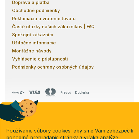
Doprava a platba
Obchodné podmienky
Reklamácia a vrátenie tovaru
Časté otázky našich zákazníkov | FAQ
Spokojní zákazníci
Užitočné informácie
Montážne návody
Vyhlásenie o prístupnosti
Podmienky ochrany osobných údajov
Prevod
Dobierka
Copyright 2026
Poschodovky.sk
. Všetky práva vyhradené.
Používame súbory cookies, aby sme Vám zabezpečili
Upraviť nastavenie cookies
pohodlné prehliadanie stránky a vďaka analýze