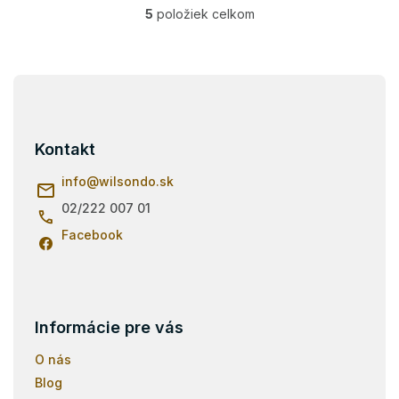
5
položiek celkom
O
v
l
á
Z
d
á
a
p
c
i
ä
Kontakt
e
t
p
i
info
@
wilsondo.sk
r
e
v
02/222 007 01
k
Facebook
y
v
ý
p
i
s
Informácie pre vás
u
O nás
Blog