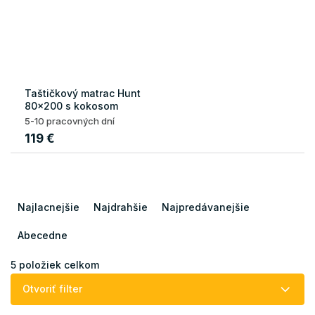
Taštičkový matrac Hunt
80x200 s kokosom
5-10 pracovných dní
119 €
R
a
Najlacnejšie
Najdrahšie
Najpredávanejšie
d
e
Abecedne
n
i
5
položiek celkom
e
Otvoriť filter
p
r