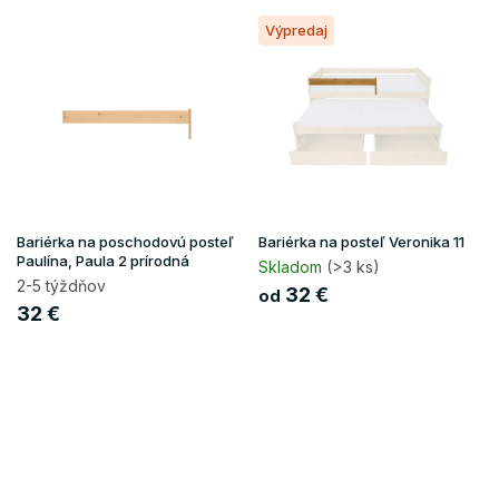
V
o
Výpredaj
ý
d
p
u
i
k
s
t
p
o
r
v
o
d
u
Bariérka na poschodovú posteľ
Bariérka na posteľ Veronika 11
k
Paulína, Paula 2 prírodná
Skladom
(>3 ks)
t
2-5 týždňov
32 €
od
o
32 €
v