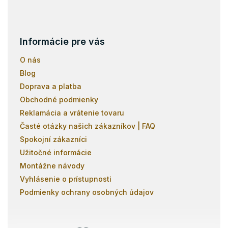
v
ý
p
i
s
Informácie pre vás
u
O nás
Blog
Doprava a platba
Obchodné podmienky
Reklamácia a vrátenie tovaru
Časté otázky našich zákazníkov | FAQ
Spokojní zákazníci
Užitočné informácie
Montážne návody
Vyhlásenie o prístupnosti
Podmienky ochrany osobných údajov