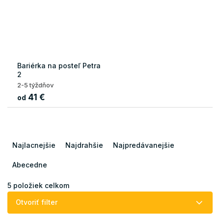
Bariérka na posteľ Petra
2
2-5 týždňov
41 €
od
R
a
Najlacnejšie
Najdrahšie
Najpredávanejšie
d
e
Abecedne
n
i
5
položiek celkom
e
Otvoriť filter
p
r