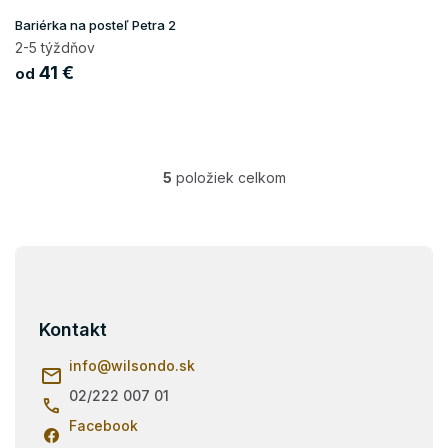
Bariérka na posteľ Petra 2
2-5 týždňov
41 €
od
5
položiek celkom
O
v
l
á
Z
d
á
a
p
c
i
ä
Kontakt
e
t
p
i
info
@
wilsondo.sk
r
e
v
02/222 007 01
k
Facebook
y