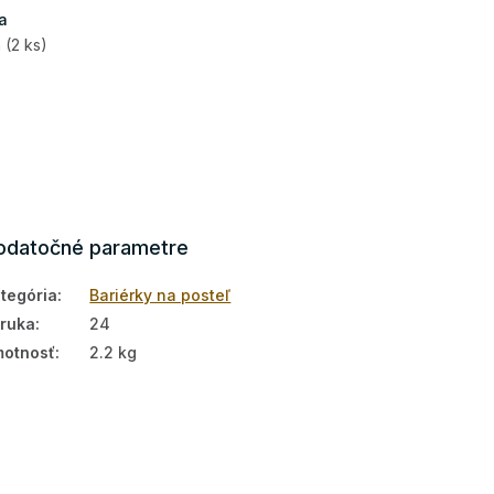
a
m
(2 ks)
odatočné parametre
tegória
:
Bariérky na posteľ
ruka
:
24
otnosť
:
2.2 kg