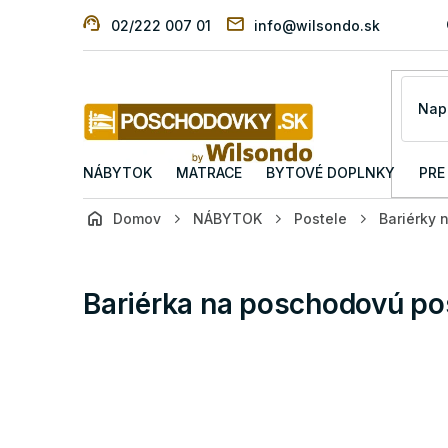
Prejsť
02/222 007 01
info@wilsondo.sk
na
obsah
NÁBYTOK
MATRACE
BYTOVÉ DOPLNKY
PRE
Domov
NÁBYTOK
Postele
Bariérky 
Bariérka na poschodovú pos