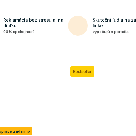
Reklamácia bez stresu aj na
Skutoční ľudia na z
diaľku
linke
96% spokojnosť
vypočujú a poradia
Bestseller
oprava zadarmo