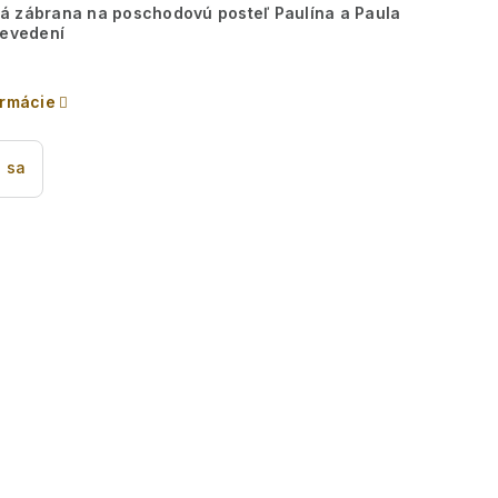
á zábrana na poschodovú posteľ Paulína a Paula
revedení
ormácie
 sa