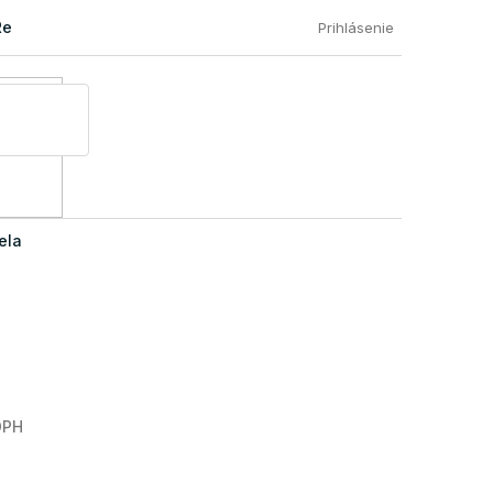
Reklamácia a vrátenie tovaru
Časté otázky našich zákazníkov
Prihlásenie
ela
DPH
Jednotková
cena: