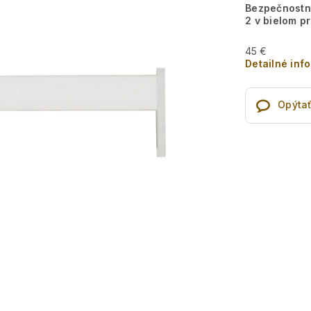
Bezpečnostn
2 v bielom p
45 €
Detailné inf
Opýtať