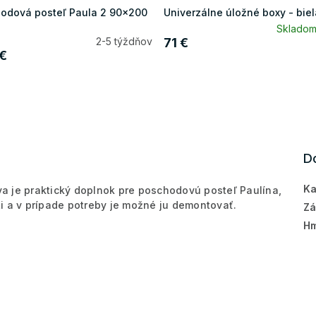
odová posteľ Paula 2 90x200
Univerzálne úložné boxy - biel
Sklado
2-5 týždňov
71 €
€
D
Ka
a je praktický doplnok pre poschodovú posteľ Paulína,
i a v prípade potreby je možné ju demontovať.
Zá
Hm