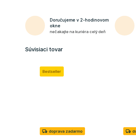
Doručujeme v 2-hodinovom
okne
nečakajte na kuriéra celý deň
Súvisiaci tovar
Bestseller
doprava zadarmo
d