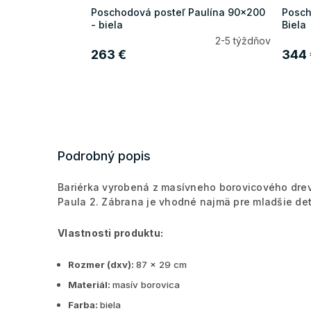
Poschodová posteľ Paulína 90x200
Posch
- biela
Biela
2-5 týždňov
263 €
344 
Podrobný popis
Bariérka vyrobená z masívneho borovicového drev
Paula 2. Zábrana je vhodné najmä pre mladšie det
Vlastnosti produktu:
Rozmer (dxv):
87 x 29 cm
Materiál:
masív borovica
Farba:
biela