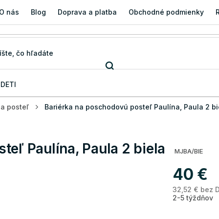
O nás
Blog
Doprava a platba
Obchodné podmienky
 DETI
na posteľ
Bariérka na poschodovú posteľ Paulína, Paula 2 bi
teľ Paulína, Paula 2 biela
MJBA/BIE
40 €
32,52 € bez 
2-5 týždňov