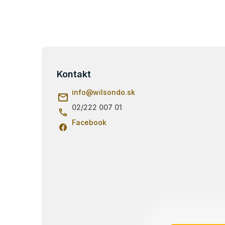
Z
á
p
Kontakt
ä
info
@
wilsondo.sk
t
i
02/222 007 01
e
Facebook