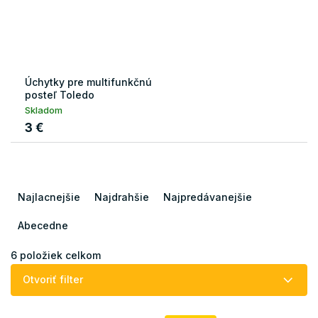
Úchytky pre multifunkčnú
posteľ Toledo
Skladom
3 €
R
a
Najlacnejšie
Najdrahšie
Najpredávanejšie
d
e
Abecedne
n
i
6
položiek celkom
e
Otvoriť filter
p
r
V