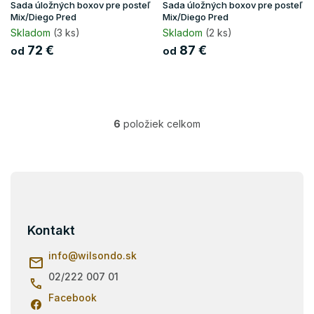
Sada úložných boxov pre posteľ
Sada úložných boxov pre posteľ
Mix/Diego Pred
Mix/Diego Pred
Skladom
(3 ks)
Skladom
(2 ks)
72 €
87 €
od
od
6
položiek celkom
O
v
l
á
Z
d
á
a
p
c
i
ä
Kontakt
e
t
p
i
info
@
wilsondo.sk
r
e
v
02/222 007 01
k
Facebook
y