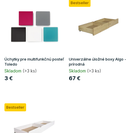
o
Bestseller
ý
d
p
u
i
k
s
t
p
o
r
v
o
d
u
Úchytky pre multifunkčnú posteľ
Univerzálne úložné boxy Algo -
k
Toledo
prírodná
t
Skladom
(>3 ks)
Skladom
(>3 ks)
o
3 €
67 €
v
Bestseller