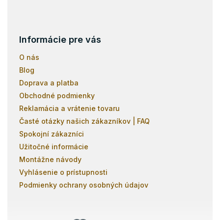
v
ý
p
i
s
Informácie pre vás
u
O nás
Blog
Doprava a platba
Obchodné podmienky
Reklamácia a vrátenie tovaru
Časté otázky našich zákazníkov | FAQ
Spokojní zákazníci
Užitočné informácie
Montážne návody
Vyhlásenie o prístupnosti
Podmienky ochrany osobných údajov