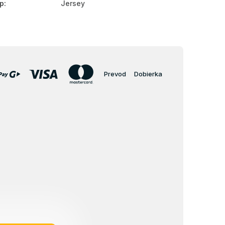
p
:
Jersey
Prevod
Dobierka