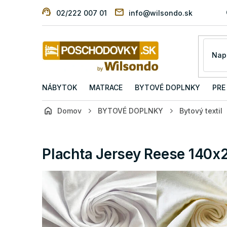
Prejsť
02/222 007 01
info@wilsondo.sk
na
obsah
NÁBYTOK
MATRACE
BYTOVÉ DOPLNKY
PRE
Domov
BYTOVÉ DOPLNKY
Bytový textil
Plachta Jersey Reese 140x