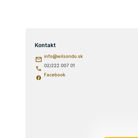
Z
á
p
Kontakt
ä
info
@
wilsondo.sk
t
i
02/222 007 01
e
Facebook