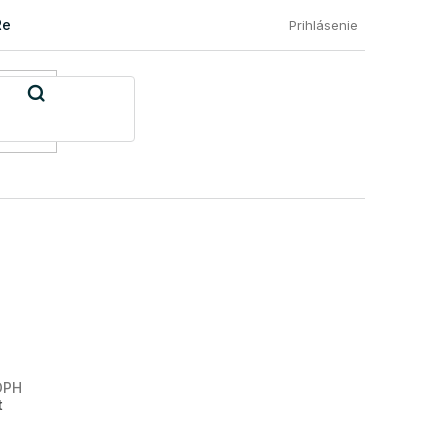
Reklamácia a vrátenie tovaru
Časté otázky našich zákazníkov
Prihlásenie
DPH
Jednotková
t
cena: