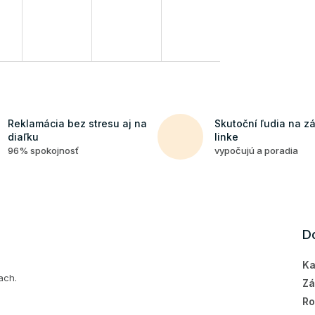
Reklamácia bez stresu aj na
Skutoční ľudia na z
diaľku
linke
96% spokojnosť
vypočujú a poradia
D
Ka
ach.
Zá
Ro