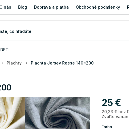
O nás
Blog
Doprava a platba
Obchodné podmienky
 DETI
Plachty
Plachta Jersey Reese 140x200
200
25 €
20,33 € bez 
Zvoľte varian
Farba