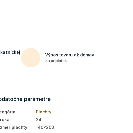
ákazníckej
Výnos tovaru až domov
za príplatok
odatočné parametre
tegória
:
Plachty
ruka
:
24
zmer plachty
:
140x200