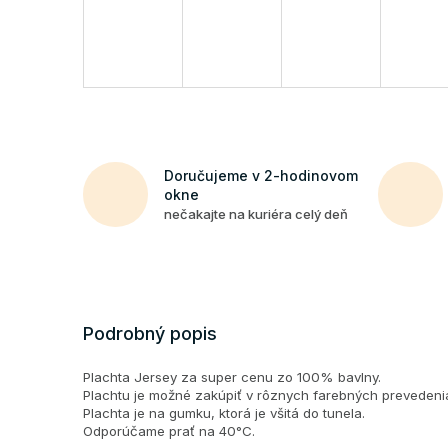
Doručujeme v 2-hodinovom
okne
nečakajte na kuriéra celý deň
Podrobný popis
Plachta Jersey za super cenu zo 100% bavlny.
Plachtu je možné zakúpiť v rôznych farebných prevedeni
Plachta je na gumku, ktorá je všitá do tunela.
Odporúčame prať na
40°C.