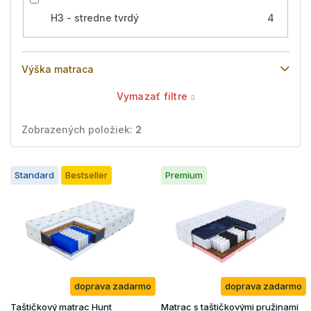
H3 - stredne tvrdý
4
Výška matraca
Vymazať filtre
Zobrazených položiek:
2
V
Standard
Bestseller
Premium
ý
p
i
s
p
r
o
doprava zadarmo
doprava zadarmo
d
u
Taštičkový matrac Hunt
Matrac s taštičkovými pružinami