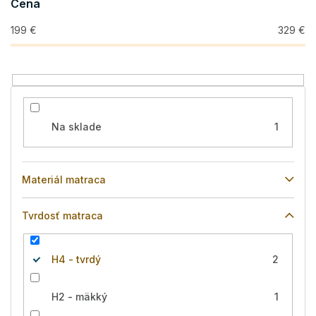
Cena
d
u
199
€
329
€
k
t
o
v
Na sklade
1
Materiál matraca
Tvrdosť matraca
H4 - tvrdý
2
H2 - mäkký
1