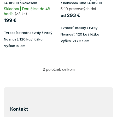
k
140x200 s kokosom
s kokosom Gina 140x200
t
Skladom | Doručíme do 48
5-10 pracovných dní
hodín
(>3 ks)
o
293 €
od
v
199 €
Tvrdosť:
mäkký / tvrdý
Tvrdosť:
stredne tvrdý / tvrdý
Nosnosť:
120 kg / lôžko
Nosnosť:
120 kg / lôžko
Výška:
21 / 27 cm
Výška:
19 cm
2
položiek celkom
O
v
l
á
Z
d
á
a
p
c
i
ä
Kontakt
e
t
p