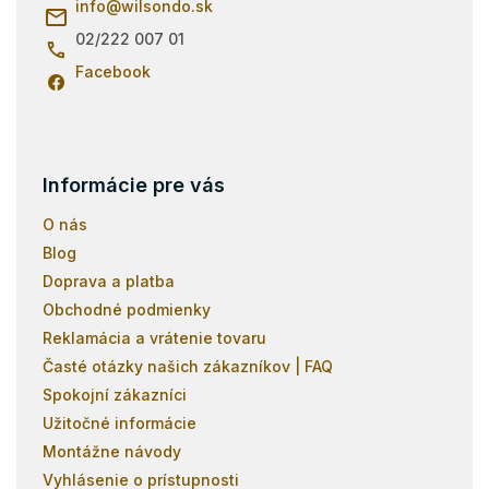
i
info
@
wilsondo.sk
r
e
v
02/222 007 01
k
Facebook
y
v
ý
p
i
s
Informácie pre vás
u
O nás
Blog
Doprava a platba
Obchodné podmienky
Reklamácia a vrátenie tovaru
Časté otázky našich zákazníkov | FAQ
Spokojní zákazníci
Užitočné informácie
Montážne návody
Vyhlásenie o prístupnosti