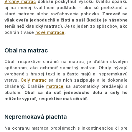
Vrchný matrac
dokáže poskytnúť vysokú kvalitu spánku
aj na menej kvalitnom podklade – ako sú preležané a
staré matrace alebo rozťahovacia pohovka.
Zároveň sa
však oveľa jednoduchšie čistí a suší (keďže je násobne
tenší než klasický matrac).
Je to jeden zo spôsobov, ako
ochrániť vaše
nové matrace
.
Obal na matrac
Obal, respektíve chránič na matrac, je ďalším skvelým
spôsobom, ako ochrániť samotný matrac. Obaly bývajú
vyrobené z hrubej textílie a často majú aj nepremokavú
vrstvu.
Celý matrac
sa do nich zazipsuje a je dokonale
chránený. Drahšie
matrace
sa automaticky predávajú s
obalom.
Obal sa dá dať jednoducho dolu a celý ho
môžete vyprať, respektíve inak očistiť.
Nepremokavá plachta
Na ochranu matraca problémoch s inkontinenciou či pre