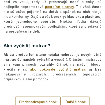
deti vo veku, kedy už prestávajú nosiť plienky, sú
najlepšie nepremokavé
posteľné plachty
. Tie však často
nie sú práve príjemné na dotyk a spánok na nich nie je
moc komfortný.
Dajú sa však prekryť klasickou plachtou,
ktorú jednoducho operiete.
Niektorí ľudia dávajú
prednosť nepremokavým podložkám, ktoré sa predávajú
na prebaľovanie detí.
Ako vyčistiť matrac?
Ak sa predsa len stane nejaká nehoda, je nevyhnutné
matrac čo najskôr vyčistiť a vysušiť.
O čistení matracov
sme vám priniesli rozsiahly článok na našom blogu.
Prečítajte si,
ako dokonale vyčistiť matrac
aj bez
nakupovanie rôznych predražených tepovacích
prípravkov alebo pomôcok.
Predchádzajúci článok
Ďalší článok