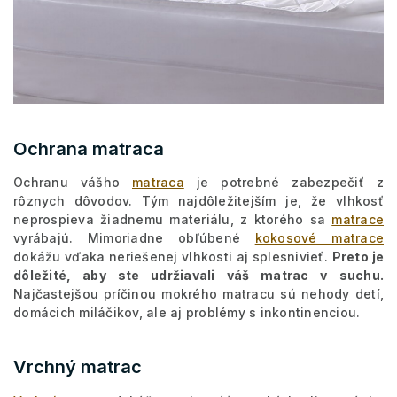
Ochrana matraca
Ochranu vášho
matraca
je potrebné zabezpečiť z
rôznych dôvodov. Tým najdôležitejším je, že vlhkosť
neprospieva žiadnemu materiálu, z ktorého sa
matrace
vyrábajú. Mimoriadne obľúbené
kokosové matrace
dokážu vďaka neriešenej vlhkosti aj splesnivieť.
Preto je
dôležité, aby ste udržiavali váš matrac v suchu.
Najčastejšou príčinou mokrého matracu sú nehody detí,
domácich miláčikov, ale aj problémy s inkontinenciou.
Vrchný matrac