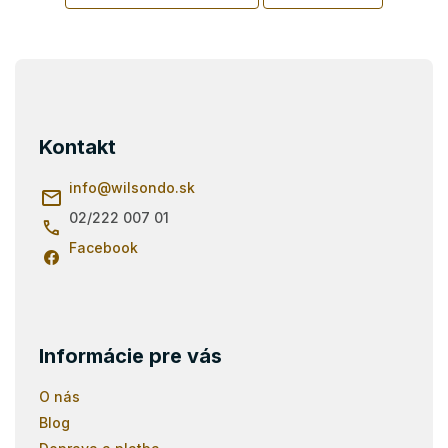
Z
á
p
ä
Kontakt
t
i
info
@
wilsondo.sk
e
02/222 007 01
Facebook
Informácie pre vás
O nás
Blog