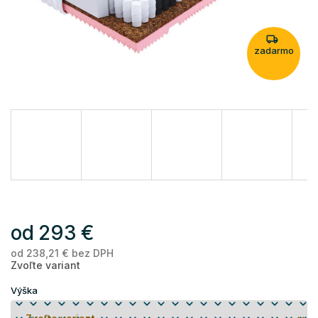
zadarmo
od
293 €
od
238,21 €
bez DPH
Je
Zvoľte variant
ce
Výška