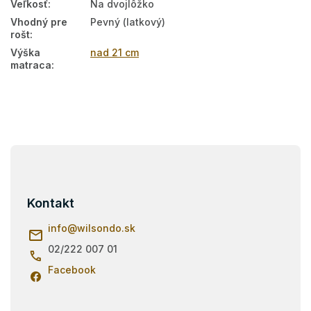
Veľkosť
:
Na dvojlôžko
Vhodný pre
Pevný (latkový)
rošt
:
Výška
nad 21 cm
matraca
:
Z
á
p
ä
Kontakt
t
i
info
@
wilsondo.sk
e
02/222 007 01
Facebook