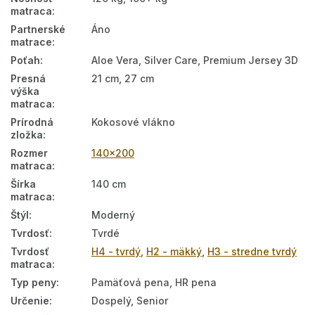
matraca
:
Partnerské
Áno
matrace
:
Poťah
:
Aloe Vera, Silver Care, Premium Jersey 3D
Presná
21 cm, 27 cm
výška
matraca
:
Prírodná
Kokosové vlákno
zložka
:
Rozmer
140x200
matraca
:
Šírka
140 cm
matraca
:
Štýl
:
Moderný
Tvrdosť
:
Tvrdé
Tvrdosť
H4 - tvrdý
,
H2 - mäkký
,
H3 - stredne tvrdý
matraca
:
Typ peny
:
Pamäťová pena, HR pena
Určenie
:
Dospelý, Senior