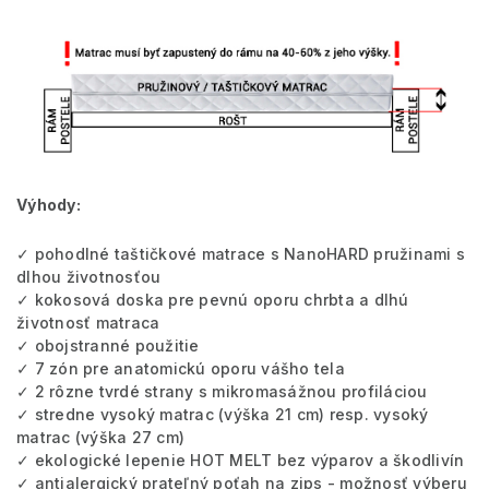
Výhody:
✓ pohodlné taštičkové matrace s NanoHARD pružinami s
dlhou životnosťou
✓ kokosová doska pre pevnú oporu chrbta a dlhú
životnosť matraca
✓ obojstranné použitie
✓ 7 zón pre anatomickú oporu vášho tela
✓ 2 rôzne tvrdé strany s mikromasážnou profiláciou
✓ stredne vysoký matrac (výška 21 cm) resp. vysoký
matrac (výška 27 cm)
✓ ekologické lepenie HOT MELT bez výparov a škodlivín
✓ antialergický prateľný poťah na zips - možnosť výberu