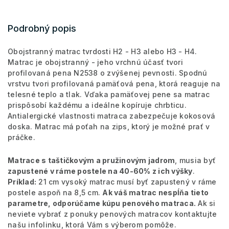
Podrobný popis
Obojstranný matrac tvrdosti H2 - H3 alebo H3 - H4.
Matrac je obojstranný - jeho vrchnú účasť tvori
profilovaná pena N2538 o zvýšenej pevnosti. Spodnú
vrstvu tvori profilovaná pamäťová pena, ktorá reaguje na
telesné teplo a tlak. Vďaka pamäťovej pene sa matrac
prispôsobí každému a ideálne kopíruje chrbticu.
Antialergické vlastnosti matraca zabezpečuje kokosová
doska. Matrac má poťah na zips, ktorý je možné prať v
práčke.
Matrace s taštičkovým a pružinovým jadrom
, musia byť
zapustené v ráme postele na 40-60% z ich výšky
.
Príklad:
21 cm vysoký matrac musí byť zapustený v ráme
postele aspoň na 8,5 cm.
Ak váš matrac nespĺňa tieto
parametre, odporúčame kúpu penového matraca.
Ak si
neviete vybrať z ponuky penových matracov kontaktujte
našu infolinku, ktorá Vám s výberom pomôže.