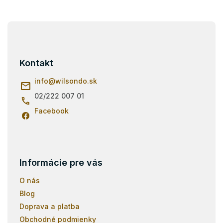
v
l
á
Z
d
á
a
p
c
i
ä
Kontakt
e
t
p
i
info
@
wilsondo.sk
r
e
v
02/222 007 01
k
Facebook
y
v
ý
p
i
s
Informácie pre vás
u
O nás
Blog
Doprava a platba
Obchodné podmienky