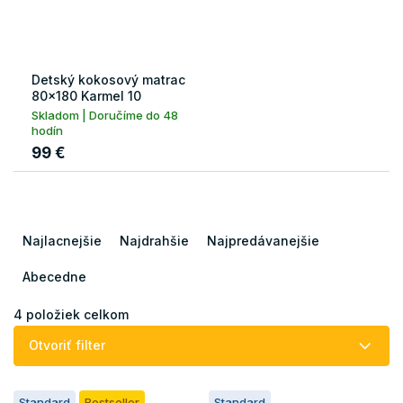
Detský kokosový matrac
80x180 Karmel 10
Skladom | Doručíme do 48
hodín
99 €
R
a
Najlacnejšie
Najdrahšie
Najpredávanejšie
d
e
Abecedne
n
i
4
položiek celkom
e
Otvoriť filter
p
r
V
o
Standard
Bestseller
Standard