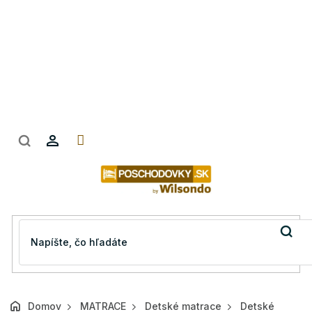
Prejsť
na
obsah
Domov
MATRACE
Detské matrace
Detské