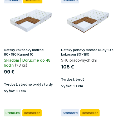
ý
d
p
u
i
k
s
t
p
o
r
v
o
d
u
Detský kokosový matrac
Detský penový matrac Rudy 10 s
k
80x180 Karmel 10
kokosom 80x180
t
Skladom | Doručíme do 48
5-10 pracovných dní
hodín
(>3 ks)
o
105 €
v
99 €
Tvrdosť:
tvrdý
Tvrdosť:
stredne tvrdý / tvrdý
Výška:
10 cm
Výška:
10 cm
Premium
Bestseller
Standard
Bestseller