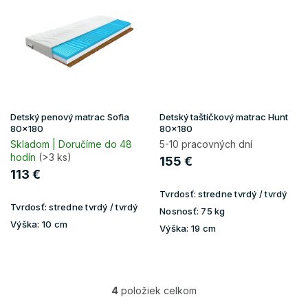
Detský penový matrac Sofia
Detský taštičkový matrac Hunt
80x180
80x180
Skladom | Doručíme do 48
5-10 pracovných dní
hodín
(>3 ks)
155 €
113 €
Tvrdosť:
stredne tvrdý / tvrdý
Tvrdosť:
stredne tvrdý / tvrdý
Nosnosť:
75 kg
Výška:
10 cm
Výška:
19 cm
4
položiek celkom
O