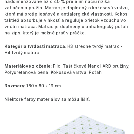
naddimenzované až o 40 % pre elimináciu rizika
zatlačenia pružín. Matrac je doplnený o kokosovú vrstvu,
ktorá má protipliesňové a antialergické vlastnosti. Kokos
taktiež absorbuje vlhkosť a reguluje prietok vzduchu vo
vnútri matraca. Matrac je doplnený o antialergický poťah
na zips, ktorý je možné prať v práčke.
Kategória tvrdosti matraca:
H3 stredne tvrdý matrac -
H4 tvrdý matrac
Materiálové zloženie:
Filc, Taštičkové NanoHARD pružiny,
Polyuretánová pena, Kokosová vrstva, Poťah
Rozmery:
180 x 80 x 19 cm
Niektoré farby materiálov sa môžu líšiť.