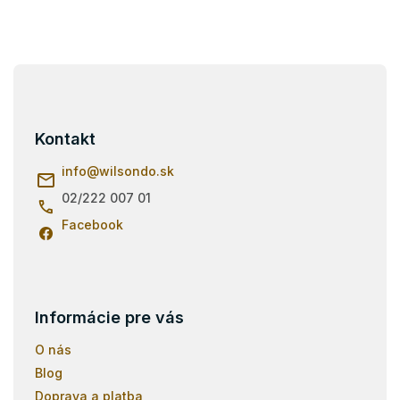
Z
á
p
ä
Kontakt
t
i
info
@
wilsondo.sk
e
02/222 007 01
Facebook
Informácie pre vás
O nás
Blog
Doprava a platba