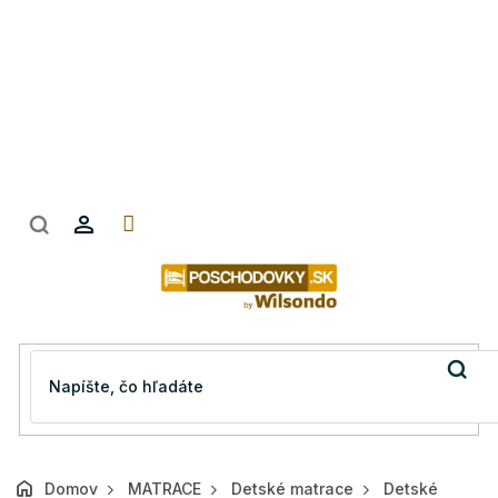
Prejsť
na
obsah
Domov
MATRACE
Detské matrace
Detské