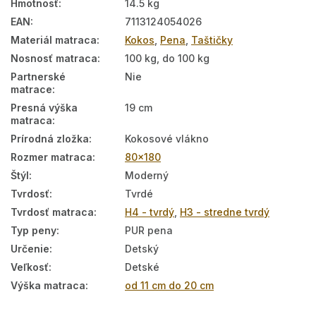
Hmotnosť
:
14.5 kg
EAN
:
7113124054026
Materiál matraca
:
Kokos
,
Pena
,
Taštičky
Nosnosť matraca
:
100 kg, do 100 kg
Partnerské
Nie
matrace
:
Presná výška
19 cm
matraca
:
Prírodná zložka
:
Kokosové vlákno
Rozmer matraca
:
80x180
Štýl
:
Moderný
Tvrdosť
:
Tvrdé
Tvrdosť matraca
:
H4 - tvrdý
,
H3 - stredne tvrdý
Typ peny
:
PUR pena
Určenie
:
Detský
Veľkosť
:
Detské
Výška matraca
:
od 11 cm do 20 cm