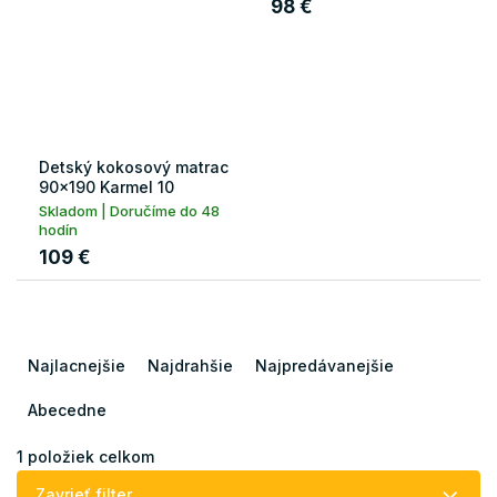
98 €
Detský kokosový matrac
90x190 Karmel 10
Skladom | Doručíme do 48
hodín
109 €
R
a
Najlacnejšie
Najdrahšie
Najpredávanejšie
d
e
Abecedne
n
i
1
položiek celkom
e
Zavrieť filter