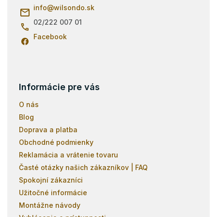
p
i
info
@
wilsondo.sk
r
e
v
02/222 007 01
k
Facebook
y
v
ý
p
i
s
Informácie pre vás
u
O nás
Blog
Doprava a platba
Obchodné podmienky
Reklamácia a vrátenie tovaru
Časté otázky našich zákazníkov | FAQ
Spokojní zákazníci
Užitočné informácie
Montážne návody