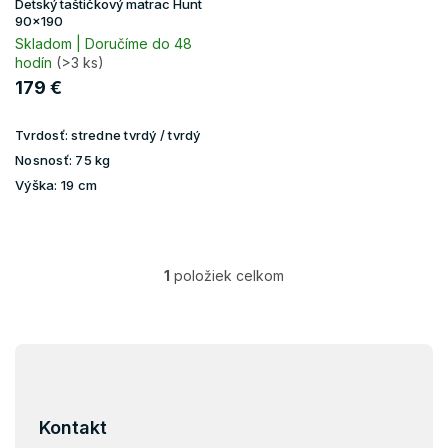
u
Detský taštičkový matrac Hunt
k
90x190
t
Skladom | Doručíme do 48
hodín
(>3 ks)
o
v
179 €
Tvrdosť:
stredne tvrdý / tvrdý
Nosnosť:
75 kg
Výška:
19 cm
1
položiek celkom
O
v
l
á
Z
d
á
a
p
c
i
ä
Kontakt
e
t