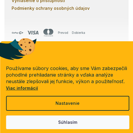
Vyhlásenie o prístupnosti
Podmienky ochrany osobných údajov
Prevod
Dobierka
Copyright 2026
Poschodovky.sk
. Všetky práva vyhradené.
Používame súbory cookies, aby sme Vám zabezpečili
Upraviť nastavenie cookies
pohodlné prehliadanie stránky a vďaka analýze
neustále zlepšovali jej funkcie, výkon a použiteľnosť.
Viac informácií
Vytvoril Shoptet
Nastavenie
Súhlasím