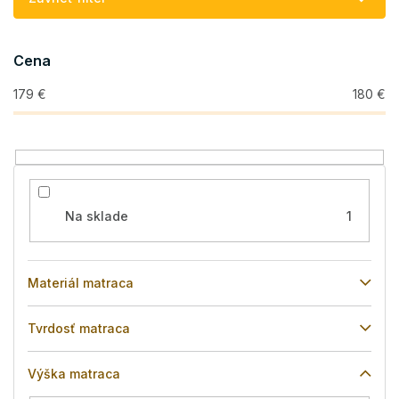
p
r
o
Cena
d
u
179
€
180
€
k
t
o
v
Na sklade
1
Materiál matraca
Tvrdosť matraca
Výška matraca