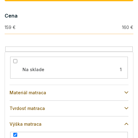
r
o
Cena
d
u
159
€
160
€
k
t
o
v
Na sklade
1
Materiál matraca
Tvrdosť matraca
Výška matraca