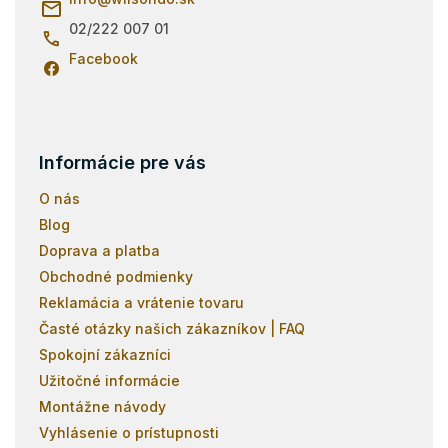
r
e
v
02/222 007 01
k
Facebook
y
v
ý
p
i
s
Informácie pre vás
u
O nás
Blog
Doprava a platba
Obchodné podmienky
Reklamácia a vrátenie tovaru
Časté otázky našich zákazníkov | FAQ
Spokojní zákazníci
Užitočné informácie
Montážne návody
Vyhlásenie o prístupnosti