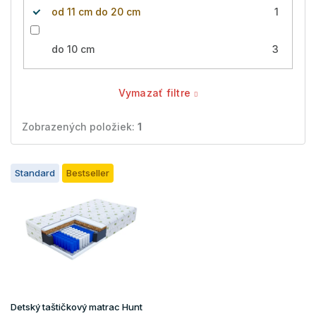
od 11 cm do 20 cm
1
do 10 cm
3
Vymazať filtre
Zobrazených položiek:
1
V
Standard
Bestseller
ý
p
i
s
p
r
o
d
u
Detský taštičkový matrac Hunt