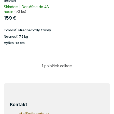
k
80x190
t
Skladom | Doručíme do 48
hodín
(>3 ks)
o
v
159 €
Tvrdosť:
stredne tvrdý / tvrdý
Nosnosť:
75 kg
Výška:
19 cm
1
položiek celkom
O
v
l
á
Z
d
á
a
p
c
i
ä
Kontakt
e
t
p
i
info
@
wilsondo.sk