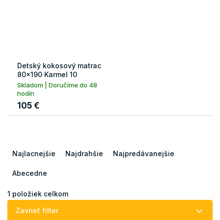
Detský kokosový matrac
80x190 Karmel 10
Skladom | Doručíme do 48
hodín
105 €
R
a
Najlacnejšie
Najdrahšie
Najpredávanejšie
d
e
Abecedne
n
i
1
položiek celkom
e
Zavrieť filter
p