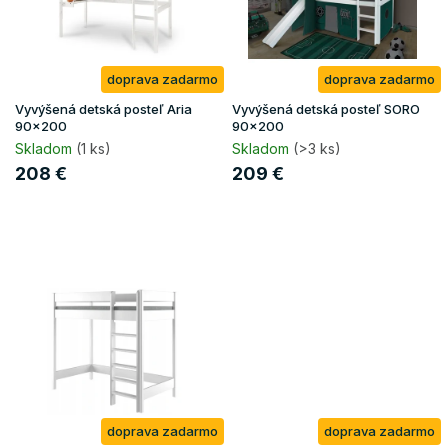
p
r
o
doprava zadarmo
doprava zadarmo
d
u
Vyvýšená detská posteľ Aria
Vyvýšená detská posteľ SORO
k
90x200
90x200
t
Skladom
(1 ks)
Skladom
(>3 ks)
o
208 €
209 €
v
doprava zadarmo
doprava zadarmo