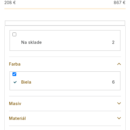
u
208
€
867
€
k
t
o
v
Na sklade
2
Farba
Biela
6
Masív
Materiál