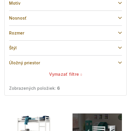
Motív
Nosnosť
Rozmer
Štýl
Úložný priestor
Vymazať filtre
Zobrazených položiek:
6
V
ý
p
i
s