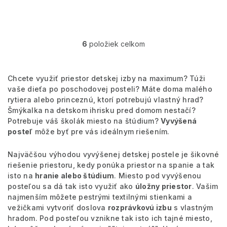
6
položiek celkom
O
v
l
á
Chcete využiť priestor detskej izby na maximum? Túži
d
vaše dieťa po poschodovej posteli? Máte doma malého
a
rytiera alebo princeznú, ktorí potrebujú vlastný hrad?
c
Šmýkalka na detskom ihrisku pred domom nestačí?
i
Potrebuje váš školák miesto na štúdium?
Vyvýšená
e
posteľ
môže byť pre vás ideálnym riešením.
p
r
v
Najväčšou výhodou vyvýšenej detskej postele je šikovné
k
riešenie priestoru, kedy ponúka priestor na spanie a tak
y
isto na
hranie alebo štúdium
. Miesto pod vyvýšenou
v
posteľou sa dá tak isto využiť ako
úložny priestor
. Vašim
ý
najmenším môžete pestrými textilnými stienkami a
p
vežičkami vytvoriť doslova
rozprávkovú izbu
s vlastným
i
hradom. Pod posteľou vznikne tak isto ich tajné miesto,
s