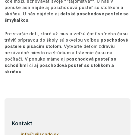
kde môžu schovávať svoje ""tajomstvá"". U nás v
u
ponuke asa nájde aj poschodová posteľ so stolíkom a
skriňou. U nás nájdete aj
detské poschodové postele so
šmýkalkou
.
Pre staršie deti, ktoré už musia veľkú časť voľného času
tráviť prípravou do školy sú skvelou voľbou
poschodové
postele s písacím stolom
. Vytvorte deťom zdraviu
nezávadné miesto na štúdium a trávenie času na
počítači. V ponuke máme aj
poschodová posteľ so
schodíkmi
či aj
poschodová posteľ so stolíkom a
skriňou
.
Z
á
p
ä
Kontakt
t
i
info
@
wilsondo.sk