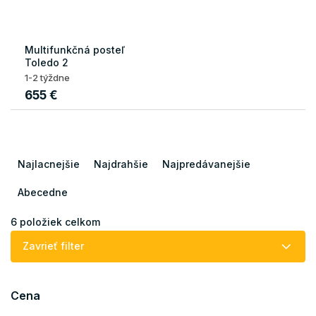
Multifunkčná posteľ
Toledo 2
1-2 týždne
655 €
R
a
Najlacnejšie
Najdrahšie
Najpredávanejšie
d
e
Abecedne
n
i
6
položiek celkom
e
Zavrieť filter
p
r
o
Cena
d