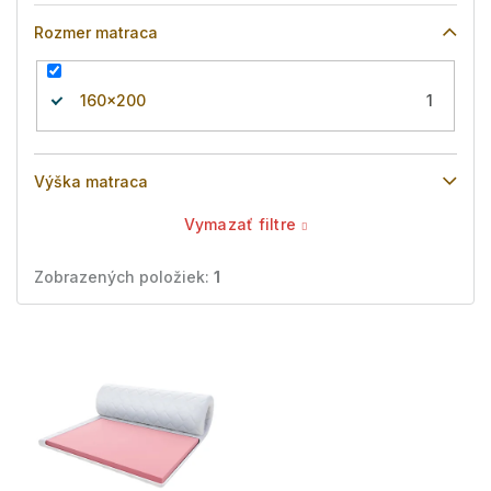
Rozmer matraca
160x200
1
Výška matraca
Vymazať filtre
Zobrazených položiek:
1
V
ý
p
i
s
p
r