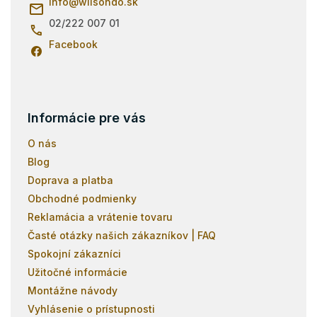
i
info
@
wilsondo.sk
r
e
v
02/222 007 01
k
Facebook
y
v
ý
p
i
s
Informácie pre vás
u
O nás
Blog
Doprava a platba
Obchodné podmienky
Reklamácia a vrátenie tovaru
Časté otázky našich zákazníkov | FAQ
Spokojní zákazníci
Užitočné informácie
Montážne návody
Vyhlásenie o prístupnosti