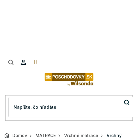
Prejsť
na
obsah
Domov
MATRACE
Vrchné matrace
Vrchný