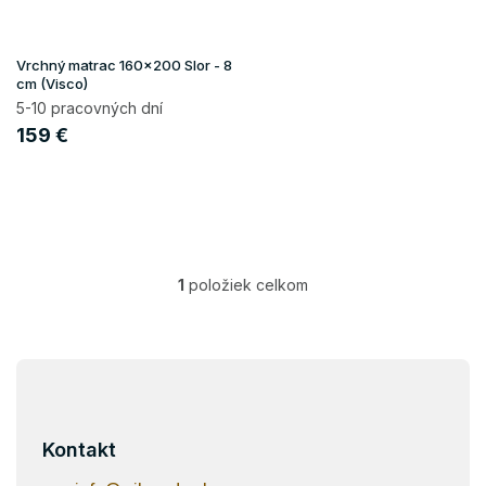
o
d
u
Vrchný matrac 160x200 Slor - 8
k
cm (Visco)
t
5-10 pracovných dní
o
159 €
v
1
položiek celkom
O
v
l
á
Z
d
á
a
p
c
i
ä
Kontakt
e
t
p