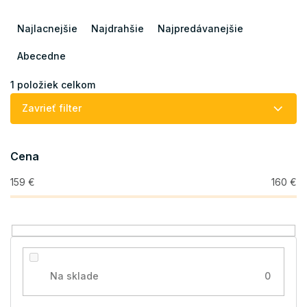
R
a
Najlacnejšie
Najdrahšie
Najpredávanejšie
d
e
Abecedne
n
i
1
položiek celkom
e
Zavrieť filter
p
r
o
Cena
d
u
159
€
160
€
k
t
o
v
Na sklade
0