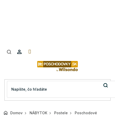
Prejsť
na
obsah
Domov
NÁBYTOK
Postele
Poschodové