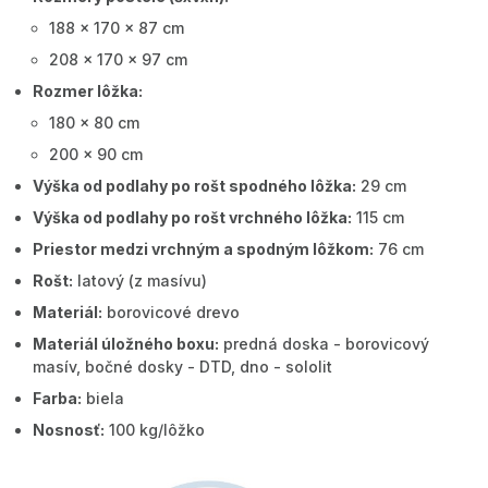
188 x 170 x 87 cm
208 x 170 x 97 cm
Rozmer lôžka:
180 x 80 cm
200 x 90 cm
Výška od podlahy po rošt spodného lôžka:
29 cm
Výška od podlahy po rošt vrchného lôžka:
115 cm
Priestor medzi vrchným a spodným lôžkom:
76 cm
Rošt:
latový (z masívu)
Materiál:
borovicové drevo
Materiál úložného boxu:
predná doska - borovicový
masív, bočné dosky - DTD, dno - sololit
Farba:
biela
Nosnosť:
100 kg/lôžko