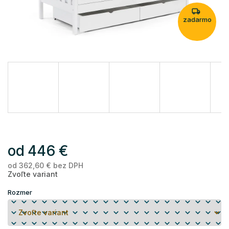
zadarmo
od
446 €
od
362,60 €
bez DPH
Je
Zvoľte variant
ce
Rozmer