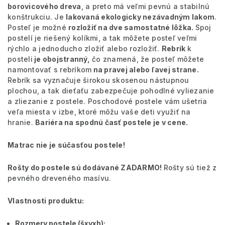
borovicového dreva
, a preto má veľmi pevnú a stabilnú
konštrukciu. Je
lakovaná ekologicky nezávadným lakom
.
Posteľ je možné
rozložiť na dve samostatné lôžka.
Spoj
postelí je riešený kolíkmi, a tak môžete posteľ veľmi
rýchlo a jednoducho zložiť alebo rozložiť.
Rebrík
k
posteli
je obojstranný,
čo znamená, že posteľ môžete
namontovať s rebríkom
na pravej alebo ľavej strane.
Rebrík sa vyznačuje širokou skosenou nástupnou
plochou, a tak dieťaťu zabezpečuje pohodlné vyliezanie
a zliezanie z postele. Poschodové postele vám ušetria
veľa miesta v izbe, ktoré môžu vaše deti využiť na
hranie.
Bariéra na spodnú časť postele je v cene.
Matrac nie je súčasťou postele!
Rošty do postele sú dodávané ZADARMO!
Rošty sú tiež z
pevného dreveného masívu.
Vlastnosti produktu:
Rozmery postele (šxvxh):