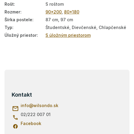
Rošt
:
S roštom
Rozmer
:
90x200
,
80x180
Šírka postele
:
87 cm, 97 cm
Typ
:
Študentské, Dievčenské, Chlapčenské
Úložný priestor
:
S úložným priestorom
Z
á
p
ä
Kontakt
t
i
info
@
wilsondo.sk
e
02/222 007 01
Facebook