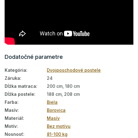
Dodatočné parametre
Kategória
:
Dvojposchodové postele
Záruka
:
24
Dĺžka matraca
:
200 cm, 180 cm
Dĺžka postele
:
188 cm, 208 cm
Farba
:
Biela
Masív
:
Borovica
Materiál
:
Masív
Motív
:
Bez motívu
Nosnosť
:
81-100 kg