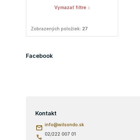
Vymazať filtre
Zobrazených položiek:
27
Facebook
Z
á
p
Kontakt
ä
info
@
wilsondo.sk
t
i
02/222 007 01