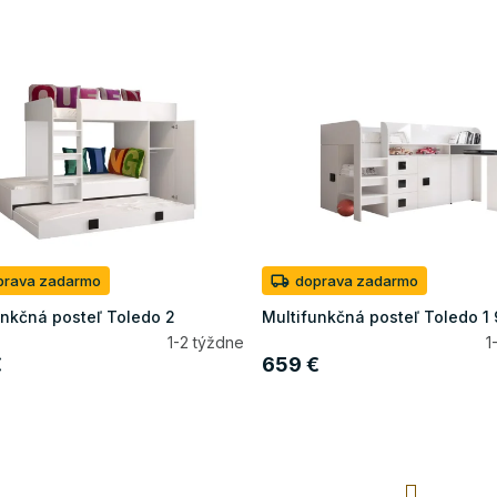
prava zadarmo
doprava zadarmo
unkčná posteľ Toledo 2
Multifunkčná posteľ Toledo 1
1-2 týždne
1
€
659 €
S