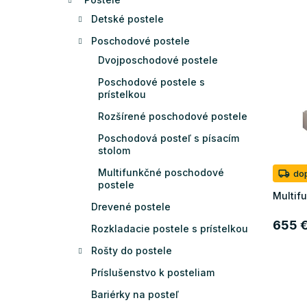
e
Detské postele
n
V
i
Poschodové postele
ý
e
Dvojposchodové postele
p
p
i
r
Poschodové postele s
s
prístelkou
o
p
d
Rozšírené poschodové postele
r
u
Poschodová posteľ s písacím
o
k
stolom
d
t
u
o
Multifunkčné poschodové
do
k
postele
v
Multif
t
Drevené postele
o
655 
Rozkladacie postele s prístelkou
v
Rošty do postele
Príslušenstvo k posteliam
Bariérky na posteľ