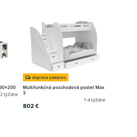
doprava zadarmo
 90x200
Multifunkčná poschodová posteľ Max
3
-2 týždne
1-4 týždne
802 €