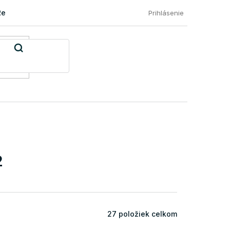
Reklamácia a vrátenie tovaru
Časté otázky našich zákazníkov
Prihlásenie
2
27
položiek celkom