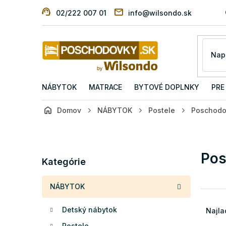
Prejsť
02/222 007 01
info@wilsondo.sk
na
obsah
NÁBYTOK
MATRACE
BYTOVÉ DOPLNKY
PRE
Domov
NÁBYTOK
Postele
Poschodo
B
o
č
Preskočiť
Pos
n
Kategórie
kategórie
ý
p
NÁBYTOK
a
R
n
a
Detský nábytok
Najla
e
d
l
Postele