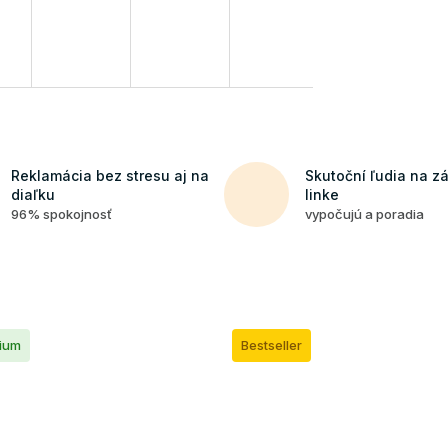
Reklamácia bez stresu aj na
Skutoční ľudia na z
diaľku
linke
96% spokojnosť
vypočujú a poradia
ium
Bestseller