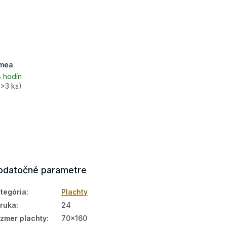
rmea
 hodín
(>3 ks)
odatočné parametre
tegória
:
Plachty
ruka
:
24
zmer plachty
:
70x160