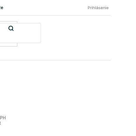
Reklamácia a vrátenie tovaru
Časté otázky našich zákazníkov
Prihlásenie
DPH
Jednotková
t
cena: