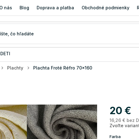
O nás
Blog
Doprava a platba
Obchodné podmienky
 DETI
Plachty
Plachta Froté Réfro 70x160
20 €
16,26 € bez 
Zvoľte varian
Farba