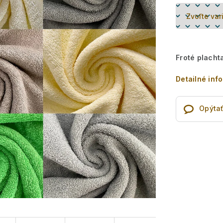
Froté placht
Detailné inf
Opýtať