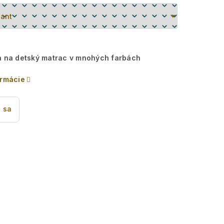
a na detský matrac v mnohých farbách
ormácie
 sa