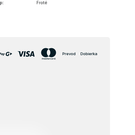
p
:
Froté
Prevod
Dobierka