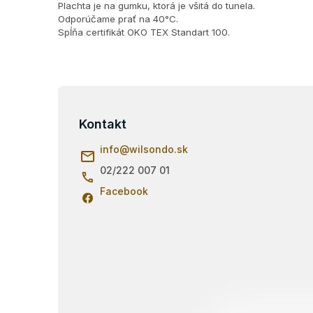
Plachta je na gumku, ktorá je všitá do tunela.
Odporúčame prať na 40°C.
Spĺňa certifikát OKO TEX Standart 100.
Z
á
p
Kontakt
ä
info
@
wilsondo.sk
t
i
02/222 007 01
e
Facebook