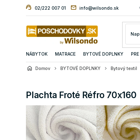
Prejsť
02/222 007 01
info@wilsondo.sk
na
obsah
NÁBYTOK
MATRACE
BYTOVÉ DOPLNKY
PRE
Domov
BYTOVÉ DOPLNKY
Bytový textil
Plachta Froté Réfro 70x160