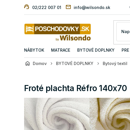
Prejsť
02/222 007 01
info@wilsondo.sk
na
obsah
NÁBYTOK
MATRACE
BYTOVÉ DOPLNKY
PRE
Domov
BYTOVÉ DOPLNKY
Bytový textil
Froté plachta Réfro 140x70