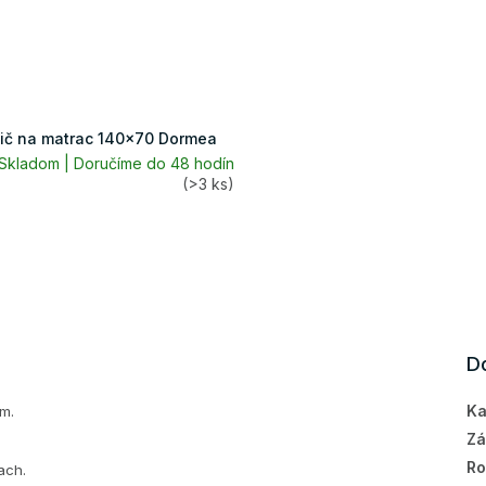
ič na matrac 140x70 Dormea
Skladom | Doručíme do 48 hodín
(>3 ks)
D
Ka
ím.
Zá
Ro
ach.