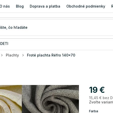
O nás
Blog
Doprava a platba
Obchodné podmienky
 DETI
Plachty
Froté plachta Réfro 140x70
19 €
15,45 € bez 
Zvoľte varian
Farba