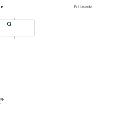
Reklamácia a vrátenie tovaru
Časté otázky našich zákazníkov
Prihlásenie
DPH
Jednotková
t
cena: