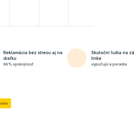
Reklamácia bez stresu aj na
Skutoční ľudia na z
diaľku
linke
96% spokojnosť
vypočujú a poradia
eller