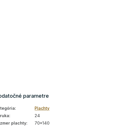
odatočné parametre
tegória
:
Plachty
ruka
:
24
zmer plachty
:
70x140