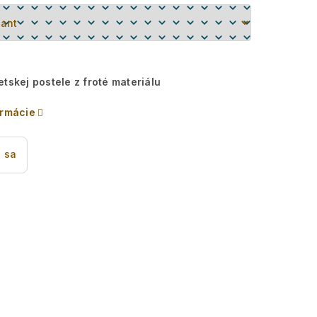
etskej postele z froté materiálu
ormácie
 sa