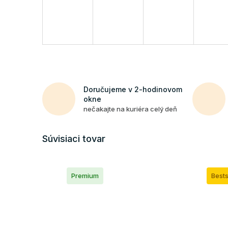
Doručujeme v 2-hodinovom
okne
nečakajte na kuriéra celý deň
Súvisiaci tovar
Premium
Bests