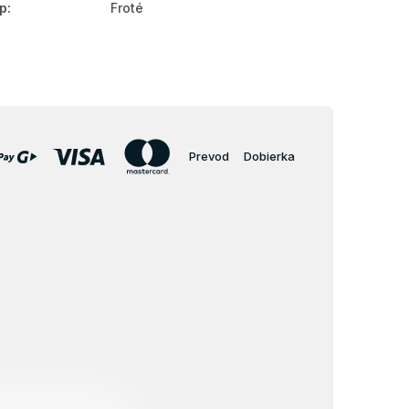
p
:
Froté
Prevod
Dobierka