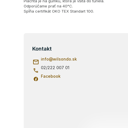
Plachta je na gumku, ktorá je všitá do tunela.
Odporúčame prať na
40°C.
Spĺňa certifikát OKO TEX Standart 100.
Z
á
p
Kontakt
ä
info
@
wilsondo.sk
t
i
02/222 007 01
e
Facebook