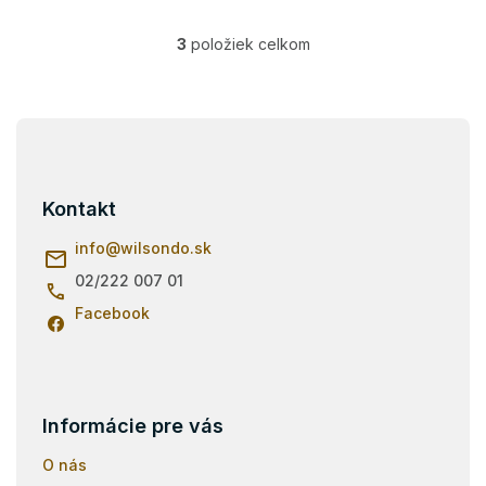
3
položiek celkom
O
v
l
á
Z
d
á
a
p
c
i
ä
Kontakt
e
t
p
i
info
@
wilsondo.sk
r
e
v
02/222 007 01
k
Facebook
y
v
ý
p
i
s
Informácie pre vás
u
O nás