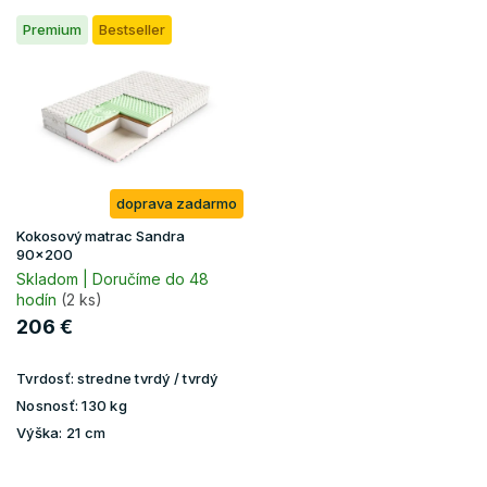
Premium
Bestseller
doprava zadarmo
Kokosový matrac Sandra
90x200
Skladom | Doručíme do 48
hodín
(2 ks)
206 €
Tvrdosť:
stredne tvrdý / tvrdý
Nosnosť:
130 kg
Výška:
21 cm