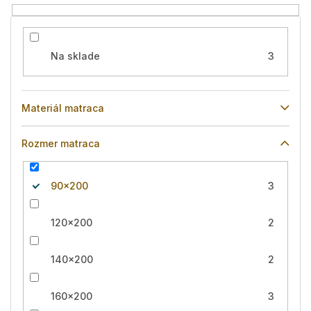
o
v
Na sklade
3
Materiál matraca
Rozmer matraca
90x200
3
120x200
2
140x200
2
160x200
3