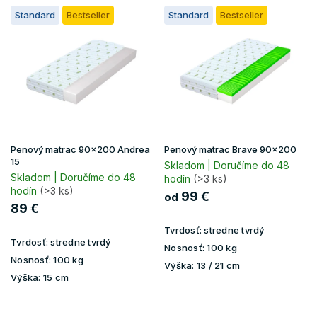
V
Standard
Bestseller
Standard
Bestseller
ý
p
i
s
p
r
o
d
u
Penový matrac 90x200 Andrea
Penový matrac Brave 90x200
k
15
Skladom | Doručíme do 48
t
Skladom | Doručíme do 48
hodín
(>3 ks)
hodín
(>3 ks)
o
99 €
od
v
89 €
Tvrdosť:
stredne tvrdý
Tvrdosť:
stredne tvrdý
Nosnosť:
100 kg
Nosnosť:
100 kg
Výška:
13 / 21 cm
Výška:
15 cm