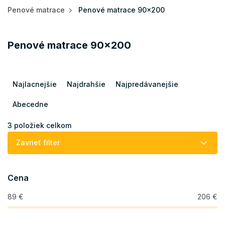
Penové matrace
Penové matrace 90x200
Penové matrace 90x200
R
a
Najlacnejšie
Najdrahšie
Najpredávanejšie
d
e
Abecedne
n
i
3
položiek celkom
e
Zavrieť filter
p
r
o
Cena
d
u
89
€
206
€
k
t