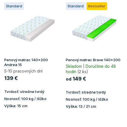
V
Standard
Standard
Bestseller
ý
p
i
s
p
r
o
d
u
Penový matrac 140x200
Penový matrac Brave 140x200
k
Andrea 15
Skladom | Doručíme do 48
t
5-10 pracovných dní
hodín
(2 ks)
o
139 €
149 €
od
v
Tvrdosť:
stredne tvrdý
Tvrdosť:
stredne tvrdý
Nosnosť:
100 kg / lôžko
Nosnosť:
100 kg / lôžko
Výška:
15 cm
Výška:
13 / 21 cm