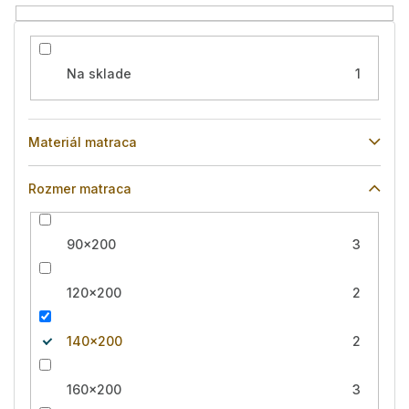
o
v
Na sklade
1
Materiál matraca
Rozmer matraca
90x200
3
120x200
2
140x200
2
160x200
3