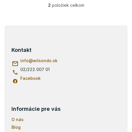
2
položiek celkom
O
v
l
á
Z
d
á
a
p
c
i
ä
Kontakt
e
t
p
i
info
@
wilsondo.sk
r
e
v
02/222 007 01
k
Facebook
y
v
ý
p
i
s
Informácie pre vás
u
O nás
Blog