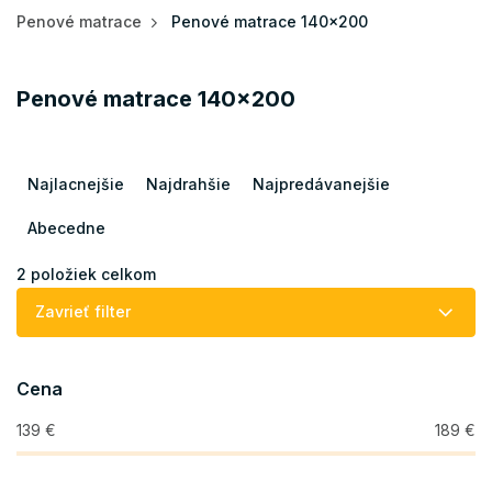
Penové matrace
Penové matrace 140x200
Penové matrace 140x200
R
a
Najlacnejšie
Najdrahšie
Najpredávanejšie
d
e
Abecedne
n
i
2
položiek celkom
e
Zavrieť filter
p
r
o
Cena
d
u
139
€
189
€
k
t