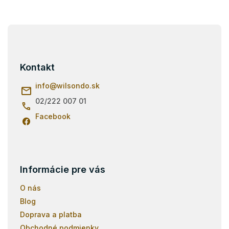
Z
á
p
ä
Kontakt
t
i
info
@
wilsondo.sk
e
02/222 007 01
Facebook
Informácie pre vás
O nás
Blog
Doprava a platba
Obchodné podmienky