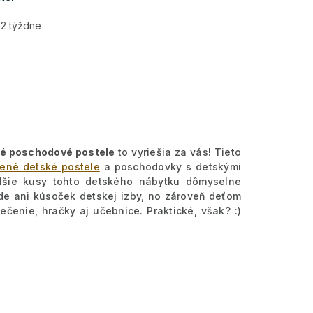
-2 týždne
né poschodové postele
to vyriešia za vás! Tieto
ené detské postele
a poschodovky s detskými
alšie kusy tohto detského nábytku dômyselne
de ani kúsoček detskej izby, no zároveň deťom
čenie, hračky aj učebnice. Praktické, však? :)