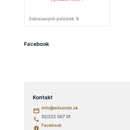
Zobrazených položiek:
5
Facebook
Z
á
p
Kontakt
ä
info
@
wilsondo.sk
t
i
02/222 007 01
e
Facebook