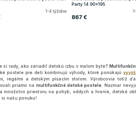
Party 14 90x195
1-4 týždne
1
€
867 €
O
v
l
á
e si rady, ako zariadiť detskú izbu v malom byte?
Multifunkč
d
cké postele pre deti kombinujú výhody, ktoré ponúkajú
vyvýš
a
mi, regálmi a detským písacím stolom. Výrobcovia totiž ď
c
ovali priamo na
multifunkčné detské postele
. Nazmar nevyj
i
a množstvo priestoru na pohyb, oddych a hranie, detské oble
e
e si našu ponuku!
p
r
v
k
y
v
ý