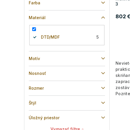
Farba
3
802 
Materiál
DTD/MDF
5
Motív
Neviet
prakti
Nosnosť
skriňa
zaprac
zostáv
Rozmer
Pozrit
Štýl
Úložný priestor
Vymazať filtre