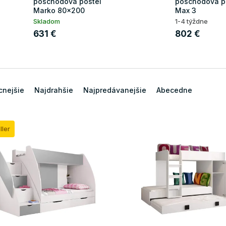
poschodová posteľ
poschodová p
Marko 80x200
Max 3
Skladom
1-4 týždne
631 €
802 €
cnejšie
Najdrahšie
Najpredávanejšie
Abecedne
ller