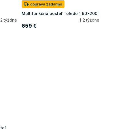
doprava zadarmo
Multifunkčná posteľ Toledo 1 90x200
-2 týždne
1-2 týždne
659 €
teľ