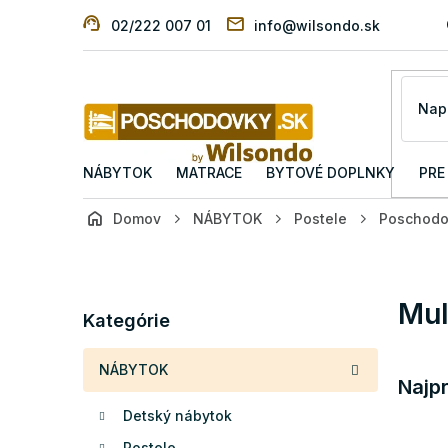
Prejsť
02/222 007 01
info@wilsondo.sk
na
obsah
NÁBYTOK
MATRACE
BYTOVÉ DOPLNKY
PRE
Domov
NÁBYTOK
Postele
Poschodo
B
o
č
Preskočiť
Mul
n
Kategórie
kategórie
ý
p
NÁBYTOK
a
Najp
n
Detský nábytok
e
l
Postele