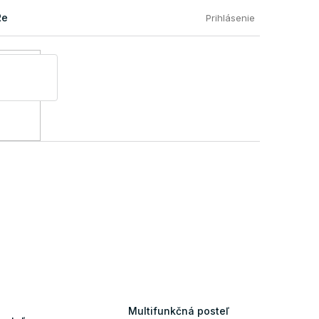
Reklamácia a vrátenie tovaru
Časté otázky našich zákazníkov
Prihlásenie
Multifunkčná posteľ