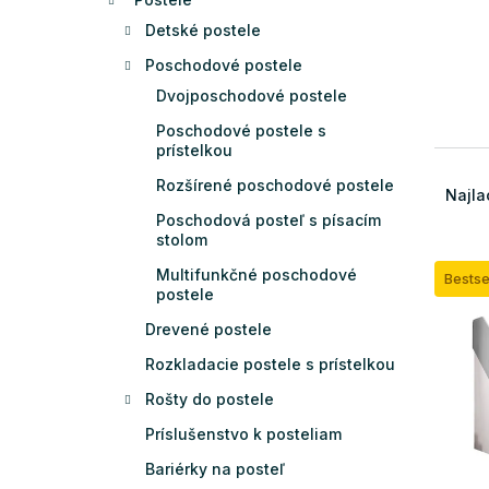
Detské postele
Poschodové postele
Dvojposchodové postele
Poschodové postele s
prístelkou
R
Rozšírené poschodové postele
a
Najla
d
Poschodová posteľ s písacím
e
stolom
n
Multifunkčné poschodové
Bestse
V
i
postele
ý
e
p
Drevené postele
p
i
r
Rozkladacie postele s prístelkou
s
o
Rošty do postele
p
d
r
u
Príslušenstvo k posteliam
o
k
Bariérky na posteľ
d
t