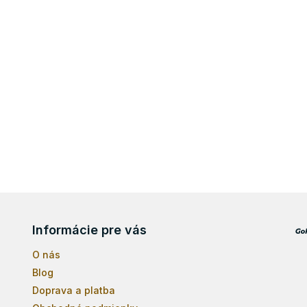
p
i
s
u
Informácie pre vás
O nás
Blog
Doprava a platba