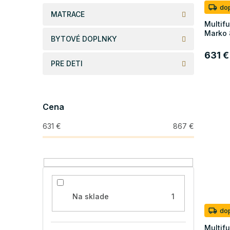
u
o
do
MATRACE
k
v
Multif
t
Marko
o
BYTOVÉ DOPLNKY
v
631 €
PRE DETI
Cena
631
€
867
€
Na sklade
1
do
Multif