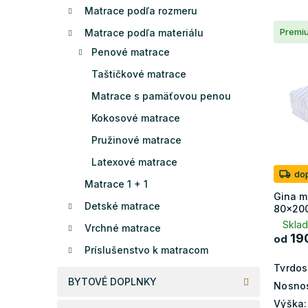
e
Matrace podľa rozmeru
V
n
Premi
Matrace podľa materiálu
ý
i
p
e
Penové matrace
i
p
Taštičkové matrace
s
r
p
Matrace s pamäťovou penou
o
r
d
Kokosové matrace
o
u
Pružinové matrace
d
k
u
t
Latexové matrace
k
o
do
Matrace 1 + 1
t
v
Gina m
o
Detské matrace
80x20
v
Skla
Vrchné matrace
19
od
Príslušenstvo k matracom
Tvrdos
BYTOVÉ DOPLNKY
Nosnos
Výška: