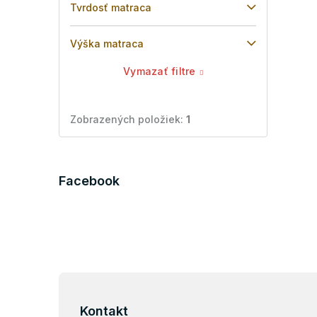
Tvrdosť matraca
Výška matraca
Vymazať filtre
Zobrazených položiek:
1
Facebook
Z
á
p
Kontakt