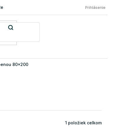
Reklamácia a vrátenie tovaru
Časté otázky našich zákazníkov
Prihlásenie
penou 80x200
1
položiek celkom