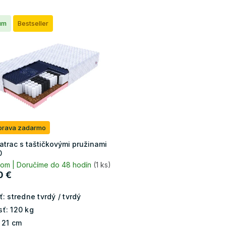
um
Bestseller
prava zadarmo
atrac s taštičkovými pružinami
0
dom | Doručíme do 48 hodín
(1 ks)
0 €
ť:
stredne tvrdý / tvrdý
ť:
120 kg
21 cm