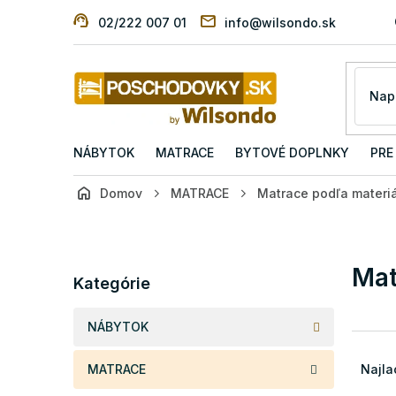
Prejsť
02/222 007 01
info@wilsondo.sk
na
obsah
NÁBYTOK
MATRACE
BYTOVÉ DOPLNKY
PRE
Domov
MATRACE
Matrace podľa materi
B
o
č
Preskočiť
Mat
n
Kategórie
kategórie
ý
p
NÁBYTOK
a
R
n
a
MATRACE
Najla
e
d
l