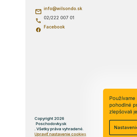
ä
info
@
wilsondo.sk
t
i
02/222 007 01
e
Facebook
Používame 
pohodlné pr
zlepšovali j
Copyright 2026
Poschodovky.sk
Nastaveni
. Všetky práva vyhradené.
Upraviť nastavenie cookies