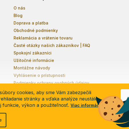
O nás
Blog
Doprava a platba
Obchodné podmienky
Reklamácia a vrátenie tovaru
Časté otázky našich zákazníkov | FAQ
Spokojní zákazníci
Užitočné informácie
Montážne návody
Vyhlásenie o prístupnosti
Podmienky ochrany osobných údajov
súbory cookies, aby sme Vám zabezpečili
ehliadanie stránky a vďaka analýze neustále
ej funkcie, výkon a použiteľnosť.
Viac informácií
e