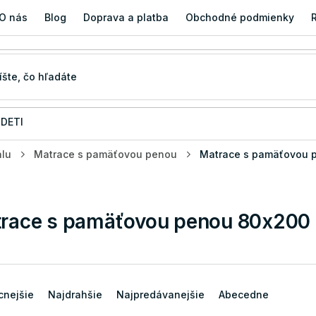
O nás
Blog
Doprava a platba
Obchodné podmienky
 DETI
álu
Matrace s pamäťovou penou
Matrace s pamäťovou 
race s pamäťovou penou 80x200
cnejšie
Najdrahšie
Najpredávanejšie
Abecedne