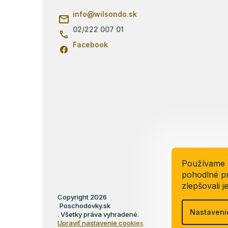
ä
info
@
wilsondo.sk
t
i
02/222 007 01
e
Facebook
Používame 
pohodlné pr
zlepšovali j
Copyright 2026
Poschodovky.sk
Nastaveni
. Všetky práva vyhradené.
Upraviť nastavenie cookies