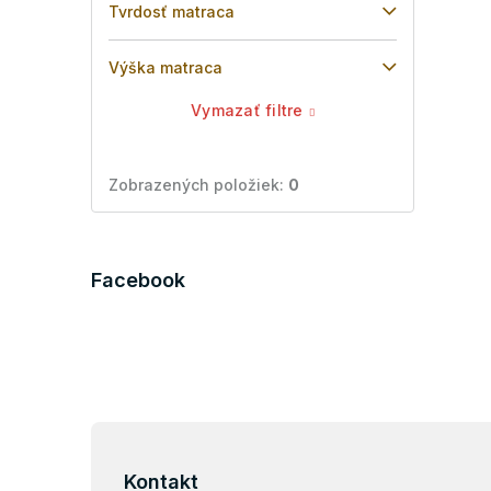
Tvrdosť matraca
Výška matraca
Vymazať filtre
Zobrazených položiek:
0
Facebook
Z
á
p
Kontakt