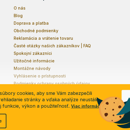
O nás
Blog
Doprava a platba
Obchodné podmienky
Reklamácia a vrátenie tovaru
Časté otázky našich zákazníkov | FAQ
Spokojní zákazníci
Užitočné informácie
Montážne návody
Vyhlásenie o prístupnosti
Podmienky ochrany osobných údajov
súbory cookies, aby sme Vám zabezpečili
ehliadanie stránky a vďaka analýze neustále
ej funkcie, výkon a použiteľnosť.
Viac informácií
e