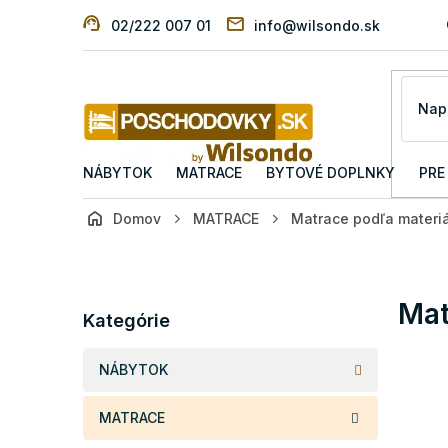
Prejsť
02/222 007 01
info@wilsondo.sk
na
obsah
NÁBYTOK
MATRACE
BYTOVÉ DOPLNKY
PRE
Domov
MATRACE
Matrace podľa materi
B
o
č
Preskočiť
Mat
n
Kategórie
kategórie
ý
p
NÁBYTOK
a
n
MATRACE
e
l