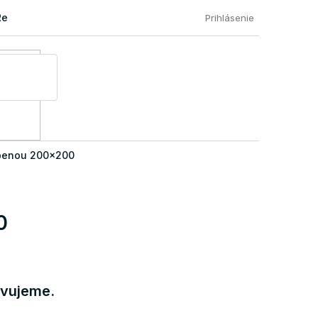
Reklamácia a vrátenie tovaru
Časté otázky našich zákazníkov
Prihlásenie
penou 200x200
0
avujeme.