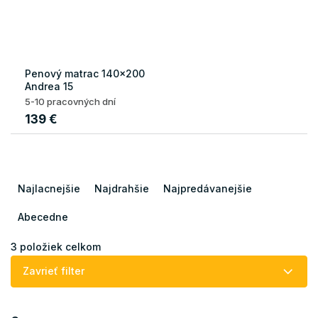
Penový matrac 140x200
Andrea 15
5-10 pracovných dní
139 €
R
a
Najlacnejšie
Najdrahšie
Najpredávanejšie
d
e
Abecedne
n
i
3
položiek celkom
e
Zavrieť filter
p
r
o