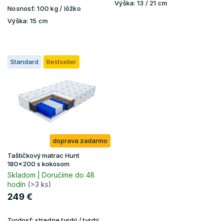
Výška:
13 / 21 cm
Nosnosť:
100 kg / lôžko
Výška:
15 cm
Standard
Bestseller
doprava zadarmo
Taštičkový matrac Hunt
180x200 s kokosom
Skladom | Doručíme do 48
hodín
(>3 ks)
249 €
Tvrdosť:
stredne tvrdý / tvrdý