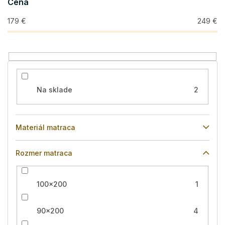
Cena
d
u
179
€
249
€
k
t
o
v
Na sklade
2
Materiál matraca
Rozmer matraca
100x200
1
90x200
4