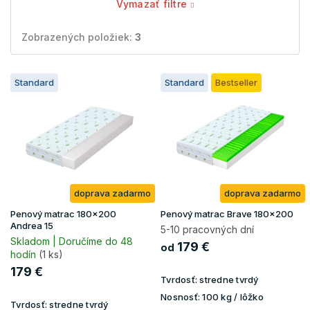
Vymazať filtre
Zobrazených položiek:
3
V
Standard
Standard
Bestseller
ý
p
i
s
p
r
o
doprava zadarmo
doprava zadarmo
d
u
Penový matrac 180x200
Penový matrac Brave 180x200
k
Andrea 15
5-10 pracovných dní
t
Skladom | Doručíme do 48
179 €
od
hodín
(1 ks)
o
v
179 €
Tvrdosť:
stredne tvrdý
Nosnosť:
100 kg / lôžko
Tvrdosť:
stredne tvrdý