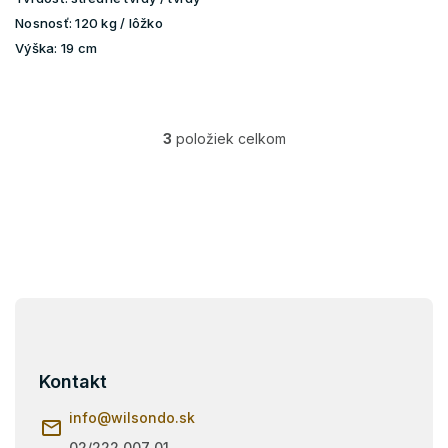
Nosnosť:
120 kg / lôžko
Výška:
19 cm
3
položiek celkom
O
v
l
á
d
a
c
i
e
Z
p
á
r
p
v
ä
k
Kontakt
y
t
v
i
info
@
wilsondo.sk
ý
e
02/222 007 01