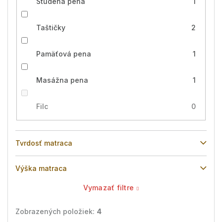
Studená pena
1
Taštičky
2
Pamäťová pena
1
Masážna pena
1
Filc
0
Tvrdosť matraca
Výška matraca
Vymazať filtre
Zobrazených položiek:
4