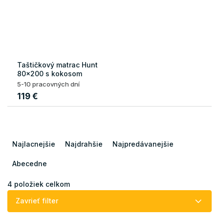
Taštičkový matrac Hunt
80x200 s kokosom
5-10 pracovných dní
119 €
R
a
Najlacnejšie
Najdrahšie
Najpredávanejšie
d
e
Abecedne
n
i
4
položiek celkom
e
Zavrieť filter
p
r