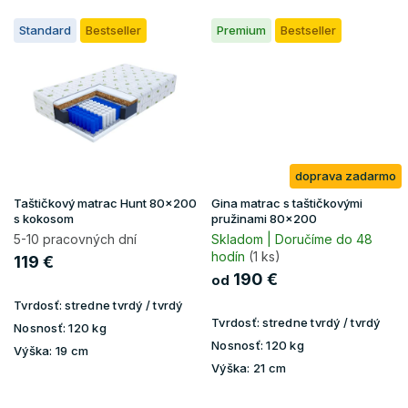
Standard
Bestseller
Premium
Bestseller
doprava zadarmo
Taštičkový matrac Hunt 80x200
Gina matrac s taštičkovými
s kokosom
pružinami 80x200
5-10 pracovných dní
Skladom | Doručíme do 48
hodín
(1 ks)
119 €
190 €
od
Tvrdosť:
stredne tvrdý / tvrdý
Tvrdosť:
stredne tvrdý / tvrdý
Nosnosť:
120 kg
Nosnosť:
120 kg
Výška:
19 cm
Výška:
21 cm