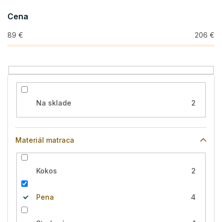
o
Cena
d
u
89
€
206
€
k
t
o
v
Na sklade
2
Materiál matraca
Kokos
2
Pena
4