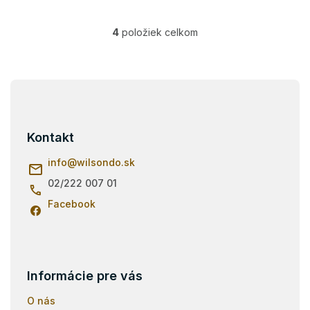
4
položiek celkom
O
v
l
á
Z
d
á
a
p
c
i
ä
Kontakt
e
t
p
i
info
@
wilsondo.sk
r
e
v
02/222 007 01
k
Facebook
y
v
ý
p
i
s
Informácie pre vás
u
O nás