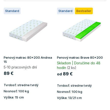
V
Standard
Standard
Bestseller
ý
p
i
s
p
r
o
d
u
Penový matrac 80x200 Andrea
Penový matrac Brave 80x200
k
15
Skladom | Doručíme do 48
t
5-10 pracovných dní
hodín
(2 ks)
o
89 €
89 €
od
v
Tvrdosť:
stredne tvrdý
Tvrdosť:
stredne tvrdý
Nosnosť:
100 kg
Nosnosť:
100 kg
Výška:
15 cm
Výška:
13/21 cm