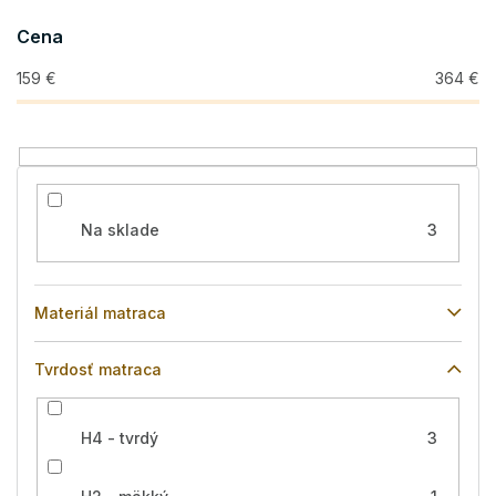
o
Cena
d
u
159
€
364
€
k
t
o
v
Na sklade
3
Materiál matraca
Tvrdosť matraca
H4 - tvrdý
3