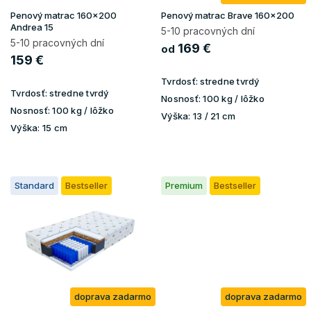
u
Penový matrac 160x200
Penový matrac Brave 160x200
k
Andrea 15
5-10 pracovných dní
t
5-10 pracovných dní
169 €
od
o
159 €
v
Tvrdosť:
stredne tvrdý
Tvrdosť:
stredne tvrdý
Nosnosť:
100 kg / lôžko
Nosnosť:
100 kg / lôžko
Výška:
13 / 21 cm
Výška:
15 cm
Standard
Bestseller
Premium
Bestseller
doprava zadarmo
doprava zadarmo