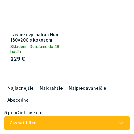
Taštičkový matrac Hunt
160x200 s kokosom
Skladom | Doručíme do 48
hodín
229 €
R
a
Najlacnejšie
Najdrahšie
Najpredávanejšie
d
e
Abecedne
n
i
5
položiek celkom
e
Zavrieť filter
p
r