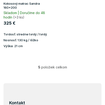
Kokosový matrac Sandra
160x200
Skladom | Doručíme do 48
hodín
(>3 ks)
325 €
Tvrdosť:
stredne tvrdý / tvrdý
Nosnosť:
130 kg / lôžko
Výška:
21 cm
5
položiek celkom
O
v
l
á
Z
d
á
a
p
c
i
ä
Kontakt
e