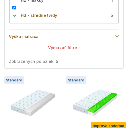
H2 - mäkký
1
H3 - stredne tvrdý
5
Výška matraca
Vymazať filtre
Zobrazených položiek:
5
V
Standard
Standard
ý
p
i
s
p
r
o
doprava zadarmo
d