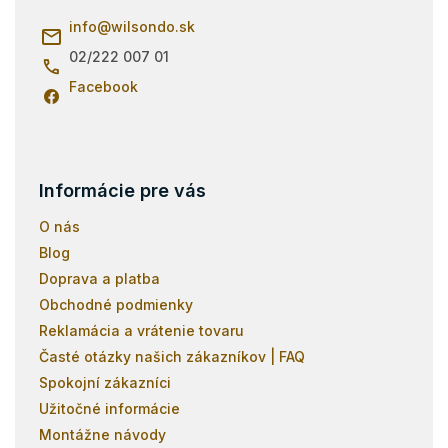
t
p
i
info
@
wilsondo.sk
r
e
v
02/222 007 01
k
Facebook
y
v
ý
p
i
s
Informácie pre vás
u
O nás
Blog
Doprava a platba
Obchodné podmienky
Reklamácia a vrátenie tovaru
Časté otázky našich zákazníkov | FAQ
Spokojní zákazníci
Užitočné informácie
Montážne návody