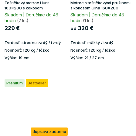
Taštičkový matrac Hunt
Matrac s taštičkovými pružinami
160x200 s kokosom
s kokosom Gina 160x200
Skladom | Doručíme do 48
Skladom | Doručíme do 48
hodín
(2 ks)
hodín
(1 ks)
229 €
320 €
od
Tvrdosť:
stredne tvrdý / tvrdý
Tvrdosť:
mäkký / tvrdý
Nosnosť:
120 kg / lôžko
Nosnosť:
120 kg / lôžko
Výška:
19 cm
Výška:
21 / 27 cm
Premium
Bestseller
doprava zadarmo