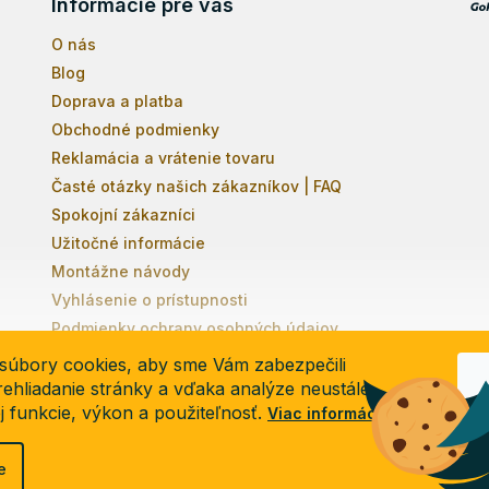
Informácie pre vás
O nás
Blog
Doprava a platba
Obchodné podmienky
Reklamácia a vrátenie tovaru
Časté otázky našich zákazníkov | FAQ
Spokojní zákazníci
Užitočné informácie
Montážne návody
Vyhlásenie o prístupnosti
Podmienky ochrany osobných údajov
súbory cookies, aby sme Vám zabezpečili
ehliadanie stránky a vďaka analýze neustále
ej funkcie, výkon a použiteľnosť.
Viac informácií
e