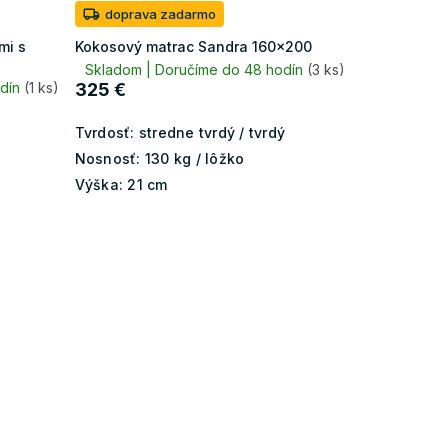
doprava zadarmo
mi s
Kokosový matrac Sandra 160x200
Skladom | Doručíme do 48 hodín
(3 ks)
odín
(1 ks)
325 €
Tvrdosť:
stredne tvrdý / tvrdý
Nosnosť:
130 kg / lôžko
Výška:
21 cm