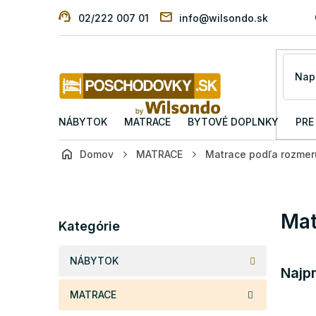
Prejsť
02/222 007 01
info@wilsondo.sk
na
obsah
NÁBYTOK
MATRACE
BYTOVÉ DOPLNKY
PRE
Domov
MATRACE
Matrace podľa rozmer
B
o
č
Preskočiť
Mat
n
Kategórie
kategórie
ý
p
NÁBYTOK
a
Najp
n
MATRACE
e
l