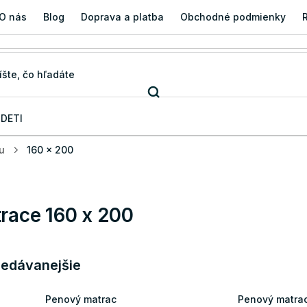
O nás
Blog
Doprava a platba
Obchodné podmienky
 DETI
u
160 x 200
race 160 x 200
redávanejšie
Penový matrac
Penový matra