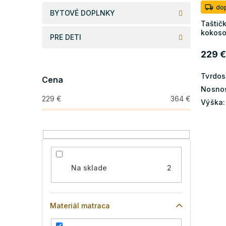
k
o
do
BYTOVÉ DOPLNKY
t
v
Taštič
o
kokos
PRE DETI
v
229 €
Tvrdos
Cena
Nosnos
229
€
364
€
Výška:
Na sklade
2
Materiál matraca