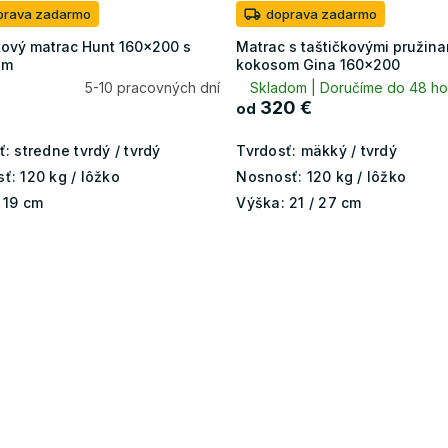
prava zadarmo
doprava zadarmo
kový matrac Hunt 160x200 s
Matrac s taštičkovými pružina
om
kokosom Gina 160x200
5-10 pracovných dní
Skladom | Doručíme do 48 h
320 €
od
ť:
stredne tvrdý / tvrdý
Tvrdosť:
mäkký / tvrdý
ť:
120 kg / lôžko
Nosnosť:
120 kg / lôžko
19 cm
Výška:
21 / 27 cm
O
v
l
á
d
a
c
i
e