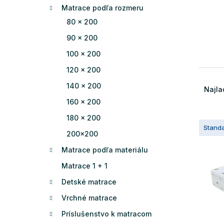
Matrace podľa rozmeru
80 x 200
90 x 200
100 x 200
120 x 200
R
140 x 200
a
Najla
d
160 x 200
e
180 x 200
V
n
Stand
ý
i
200x200
p
e
Matrace podľa materiálu
i
p
s
r
Matrace 1 + 1
p
o
Detské matrace
r
d
o
u
Vrchné matrace
d
k
Príslušenstvo k matracom
u
t