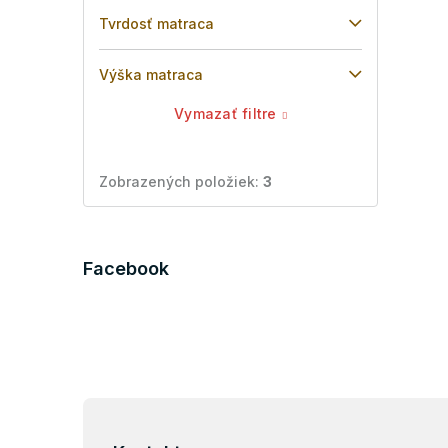
Tvrdosť matraca
Výška matraca
Vymazať filtre
Zobrazených položiek:
3
Facebook
Z
á