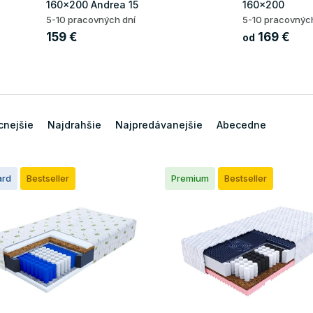
160x200 Andrea 15
160x200
5-10 pracovných dní
5-10 pracovnýc
159 €
169 €
od
cnejšie
Najdrahšie
Najpredávanejšie
Abecedne
ard
Bestseller
Premium
Bestseller