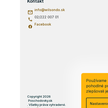
p
Kontakt
ä
info
@
wilsondo.sk
t
i
02/222 007 01
e
Facebook
Používame 
pohodlné pr
zlepšovali j
Copyright 2026
Poschodovky.sk
Nastaveni
. Všetky práva vyhradené.