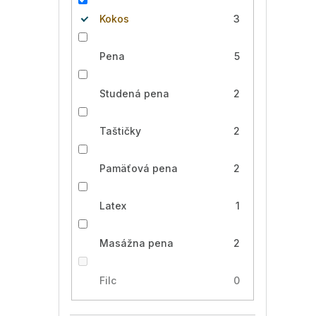
Kokos
3
Pena
5
Studená pena
2
Taštičky
2
Pamäťová pena
2
Latex
1
Masážna pena
2
Filc
0