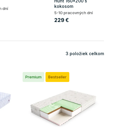
Hunt 160x200 s
kokosom
h dní
5-10 pracovných dní
229 €
3
položiek celkom
Premium
Bestseller