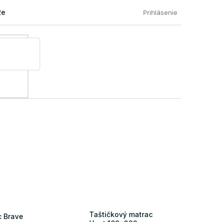
Reklamácia a vrátenie tovaru
Časté otázky našich zákazníkov
Prihlásenie
Taštičkový matrac
c Brave