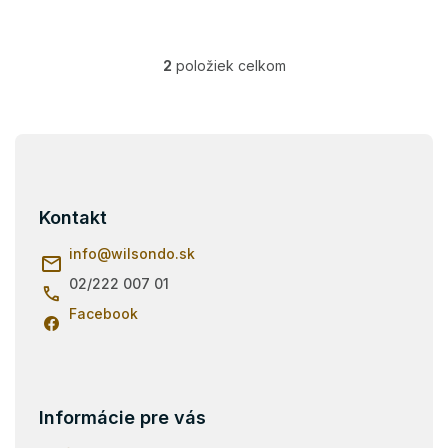
2
položiek celkom
O
v
l
á
Z
d
á
a
p
c
i
ä
Kontakt
e
t
p
i
info
@
wilsondo.sk
r
e
v
02/222 007 01
k
Facebook
y
v
ý
p
i
s
Informácie pre vás
u