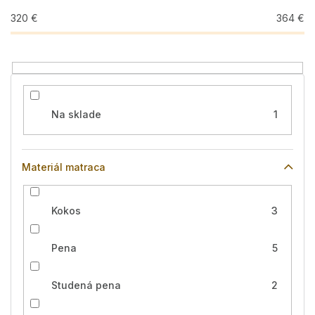
u
320
€
364
€
k
t
o
v
Na sklade
1
Materiál matraca
Kokos
3
Pena
5
Studená pena
2