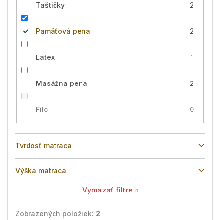
Taštičky
2
Pamäťová pena
2
Latex
1
Masážna pena
2
Filc
0
Tvrdosť matraca
Výška matraca
Vymazať filtre
Zobrazených položiek:
2