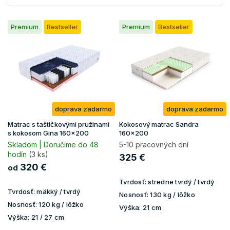
V
Premium
Bestseller
Premium
Bestseller
ý
p
i
s
p
r
o
doprava zadarmo
doprava zadarmo
d
u
Matrac s taštičkovými pružinami
Kokosový matrac Sandra
k
s kokosom Gina 160x200
160x200
t
Skladom | Doručíme do 48
5-10 pracovných dní
hodín
(3 ks)
o
325 €
v
320 €
od
Tvrdosť:
stredne tvrdý / tvrdý
Tvrdosť:
mäkký / tvrdý
Nosnosť:
130 kg / lôžko
Nosnosť:
120 kg / lôžko
Výška:
21 cm
Výška:
21 / 27 cm