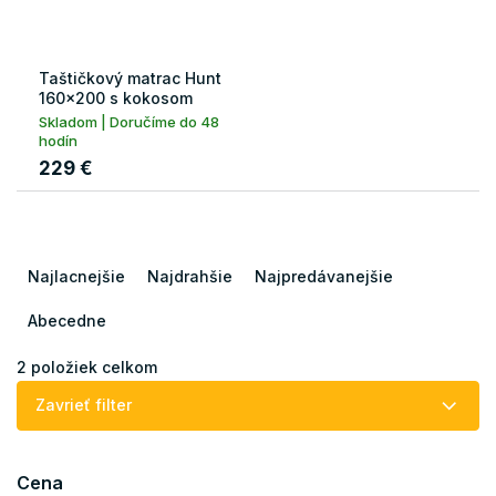
Taštičkový matrac Hunt
160x200 s kokosom
Skladom | Doručíme do 48
hodín
229 €
R
a
Najlacnejšie
Najdrahšie
Najpredávanejšie
d
e
Abecedne
n
i
2
položiek celkom
e
Zavrieť filter
p
r
o
Cena
d