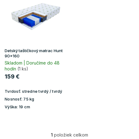
p
i
s
p
r
o
d
u
Detský taštičkový matrac Hunt
k
90x160
t
Skladom | Doručíme do 48
hodín
(1 ks)
o
v
159 €
Tvrdosť:
stredne tvrdý / tvrdý
Nosnosť:
75 kg
Výška:
19 cm
1
položiek celkom
O