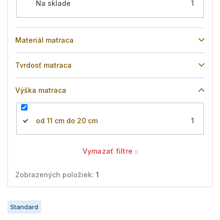
Na sklade
1
Materiál matraca
Tvrdosť matraca
Výška matraca
od 11 cm do 20 cm
1
Vymazať filtre
Zobrazených položiek:
1
V
Standard
ý