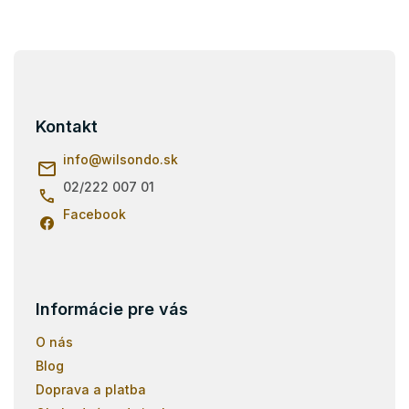
v
l
á
Z
d
á
a
p
c
i
ä
Kontakt
e
t
p
i
info
@
wilsondo.sk
r
e
v
02/222 007 01
k
Facebook
y
v
ý
p
i
s
Informácie pre vás
u
O nás
Blog
Doprava a platba